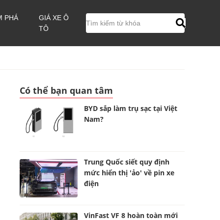
M PHÁ
GIÁ XE Ô
TÔ
Có thể bạn quan tâm
BYD sắp làm trụ sạc tại Việt
Nam?
Trung Quốc siết quy định
mức hiển thị 'ảo' về pin xe
điện
VinFast VF 8 hoàn toàn mới