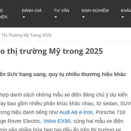
XE
ĐÁNH GIÁ
TƯ VẤN
KINH NGHIỆM
KHÁ
ĐIỆN
 Thị Trường Mỹ Trong 2025
ào thị trường Mỹ trong 2025
 đến SUV hạng sang, quy tụ nhiều thương hiệu khác
ng hợp danh sách những mẫu xe điện đáng chú ý dự kiến
 này bao gồm nhiều phân khúc khác nhau, từ sedan, SUV
ương hiệu danh tiếng như
Audi A6 e-tron
, Porsche 718
ge Rover Electric,
Volvo EX90
, cùng hai mẫu xe điện
ững sản phẩm hứa hẹn tạo dấu ấn trên thị trường xe