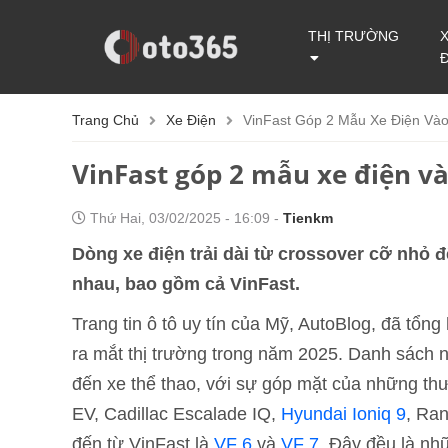
THỊ TRƯỜNG
Trang Chủ
Xe Điện
VinFast Góp 2 Mẫu Xe Điện Vào
VinFast góp 2 mẫu xe điện v
Thứ Hai, 03/02/2025 - 16:09 -
Tienkm
Dòng xe điện trải dài từ crossover cỡ nhỏ
nhau, bao gồm cả VinFast.
Trang tin ô tô uy tín của Mỹ, AutoBlog, đã tổ
ra mắt thị trường trong năm 2025. Danh sách
đến xe thể thao, với sự góp mặt của những th
EV, Cadillac Escalade IQ,
Hyundai Ioniq 9
, Ran
đến từ VinFast là
VF 6
và
VF 7
. Đây đều là nh