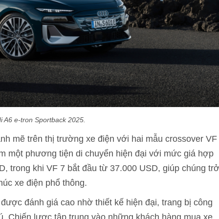
i A6 e-tron Sportback 2025.
h mẽ trên thị trường xe điện với hai mẫu crossover VF
m một phương tiện di chuyển hiện đại với mức giá hợp
D, trong khi VF 7 bắt đầu từ 37.000 USD, giúp chúng tr
húc xe điện phổ thông.
ược đánh giá cao nhờ thiết kế hiện đại, trang bị công
phú. Chiến lược tập trung vào những khách hàng mua xe