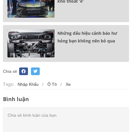
khó thoát 'ế'
Những dấu hiệu cảnh báo hư
hỏng bạn không nên bỏ qua
Chia sẻ
Tags:
Nhập Khẩu
Ô Tô
Xe
Bình luận