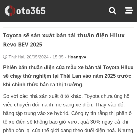
Trang Chủ
Xe Điện
Toyota Sẽ Sản Xuất Bán Tải Thuần Điện Hilux Revo BEV 2025
Toyota sẽ sản xuất bán tải thuần điện Hilux
Revo BEV 2025
Thứ Hai, 20/05/2024 - 15:35 -
Hoangvv
Phiên bản thuần điện của mẫu xe bán tải Toyota Hilux
sẽ chạy thử nghiệm tại Thái Lan vào năm 2025 trước
khi chính thức bán ra thị trường.
So với các nhà sản xuất ô tô khác, Toyota chưa ủng hộ
việc chuyển đổi mạnh mẽ sang xe điện. Thay vào đó,
hãng tập trung vào xe hybrid. Công ty tin rằng thị phần ô
tô xe điện sẽ không bao giờ vượt quá 30% ngay cả khi
phần còn lại của thế giới đang theo đuổi điện hoá. Nhưng