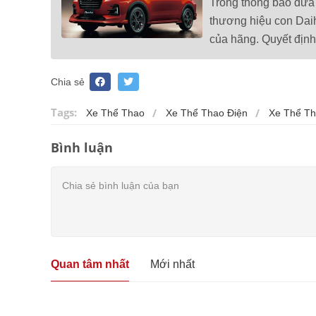
Trong thông báo đưa 
thương hiệu con Dai
của hãng. Quyết định 
Chia sẻ
Tags:
Xe Thể Thao
Xe Thể Thao Điện
Xe Thể Th
Bình luận
Quan tâm nhất
Mới nhất