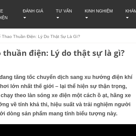
XE
ĐÁNH GIÁ
TƯ VẤN
KINH NGHIỆM
KHÁ
ĐIỆN
ể Thao Thuần Điện: Lý Do Thật Sự Là Gì?
 thuần điện: Lý do thật sự là gì?
 đang tăng tốc chuyển dịch sang xu hướng điện khí
i lớn nhất thế giới – lại thể hiện sự thận trọng,
ì chạy theo làn sóng xe điện một cách ồ ạt, hãng xe
ng về tính khả thi, hiệu suất và trải nghiệm người
 với dòng sản phẩm mang tính biểu tượng này.