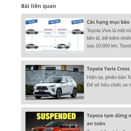
Bài liên quan
Các hạng mục bảo 
Toyota Vios là một m
bền bỉ, tiết kiệm nhi
sau 10.000 km, Toyo
Toyota Yaris Cross
Hiện tại, phiên bản T
Để sở hữu chiếc xe n
Toyota tạm dừng vậ
an toàn