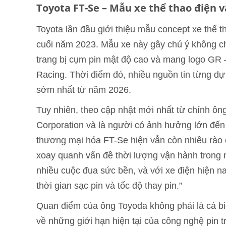
Toyota FT-Se – Mẫu xe thể thao điện 
Toyota lần đầu giới thiệu mẫu concept xe thể 
cuối năm 2023. Mẫu xe này gây chú ý không chỉ
trang bị cụm pin mật độ cao và mang logo GR 
Racing. Thời điểm đó, nhiều nguồn tin từng d
sớm nhất từ năm 2026.
Tuy nhiên, theo cập nhật mới nhất từ chính ô
Corporation và là người có ảnh hưởng lớn đến 
thương mại hóa FT-Se hiện vẫn còn nhiều rào 
xoay quanh vấn đề thời lượng vận hành trong m
nhiều cuộc đua sức bền, và với xe điện hiện n
thời gian sạc pin và tốc độ thay pin.”
Quan điểm của ông Toyoda không phải là cá biệ
về những giới hạn hiện tại của công nghệ pin t