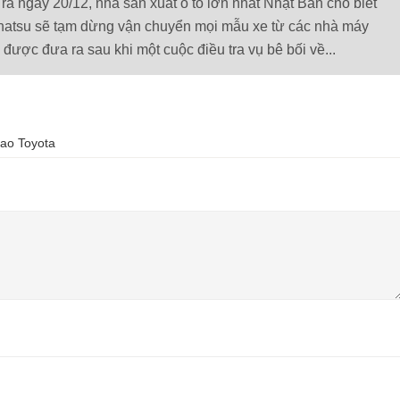
ra ngày 20/12, nhà sản xuất ô tô lớn nhất Nhật Bản cho biết
hatsu sẽ tạm dừng vận chuyển mọi mẫu xe từ các nhà máy
được đưa ra sau khi một cuộc điều tra vụ bê bối về...
ao Toyota