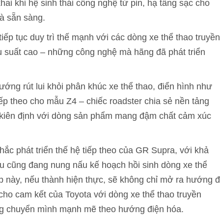
khai khi hệ sinh thái công nghệ từ pin, hạ tầng sạc cho
và sẵn sàng.
tiếp tục duy trì thế mạnh với các dòng xe thể thao truyền
u suất cao – những công nghệ mà hãng đã phát triển
hướng rút lui khỏi phân khúc xe thể thao, điển hình như
ếp theo cho mẫu Z4 – chiếc roadster chia sẻ nền tảng
sự kiên định với dòng sản phẩm mang đậm chất cảm xúc
ắc phát triển thế hệ tiếp theo của GR Supra, với khả
u cũng đang nung nấu kế hoạch hồi sinh dòng xe thể
p này, nếu thành hiện thực, sẽ không chỉ mở ra hướng đ
cho cam kết của Toyota với dòng xe thể thao truyền
ang chuyển mình mạnh mẽ theo hướng điện hóa.