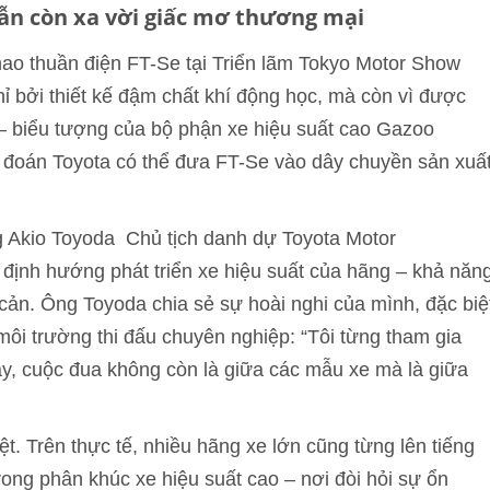
vẫn còn xa vời giấc mơ thương mại
thao thuần điện FT-Se tại Triển lãm Tokyo Motor Show
 bởi thiết kế đậm chất khí động học, mà còn vì được
– biểu tượng của bộ phận xe hiệu suất cao Gazoo
ự đoán Toyota có thể đưa FT-Se vào dây chuyền sản xuấ
ng Akio Toyoda Chủ tịch danh dự Toyota Motor
định hướng phát triển xe hiệu suất của hãng – khả năn
cản. Ông Toyoda chia sẻ sự hoài nghi của mình, đặc biệ
ôi trường thi đấu chuyên nghiệp: “Tôi từng tham gia
ay, cuộc đua không còn là giữa các mẫu xe mà là giữa
t. Trên thực tế, nhiều hãng xe lớn cũng từng lên tiếng
rong phân khúc xe hiệu suất cao – nơi đòi hỏi sự ổn