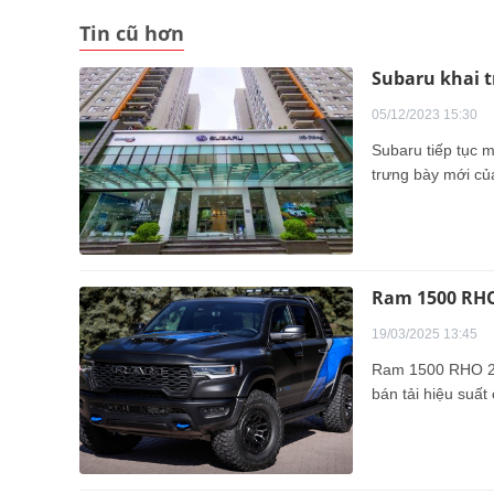
Tin cũ hơn
Subaru khai t
05/12/2023 15:30
Subaru tiếp tục 
trưng bày mới củ
Ram 1500 RHO 
19/03/2025 13:45
Ram 1500 RHO 202
bán tải hiệu suất