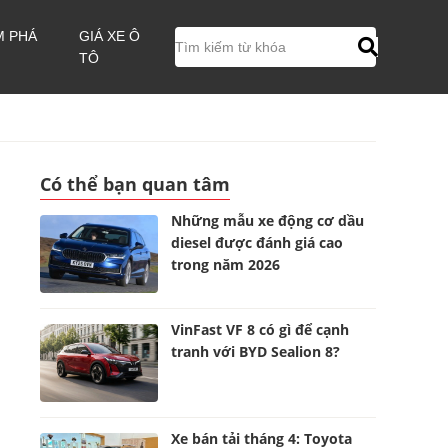
M PHÁ
GIÁ XE Ô
TÔ
Có thể bạn quan tâm
Những mẫu xe động cơ dầu
diesel được đánh giá cao
trong năm 2026
VinFast VF 8 có gì để cạnh
tranh với BYD Sealion 8?
Xe bán tải tháng 4: Toyota