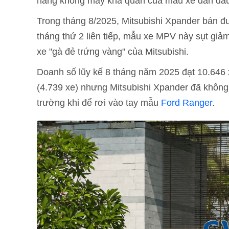
hàng không mấy khả quan của mẫu xe dẫn đầ
Trong tháng 8/2025, Mitsubishi Xpander bán đ
tháng thứ 2 liên tiếp, mẫu xe MPV này sụt giả
xe "gà đẻ trứng vàng" của Mitsubishi.
Doanh số lũy kế 8 tháng năm 2025 đạt 10.646 x
(4.739 xe) nhưng Mitsubishi Xpander đã không
trường khi để rơi vào tay mẫu
Ford Ranger
.