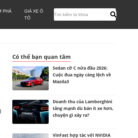
M PHÁ
GIÁ XE Ô
TÔ
Có thể bạn quan tâm
Sedan cỡ C nửa đầu 2026:
Cuộc đua ngày càng lệch về
Mazda3
Doanh thu của Lamborghini
tăng mạnh dù bán ít xe hơn,
g
chuyện gì xảy ra?
VinFast hợp tác với NVIDIA