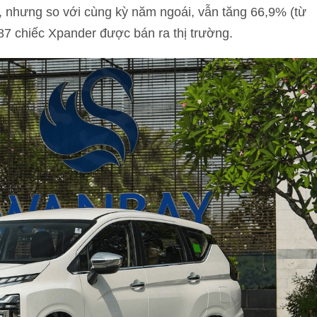
, nhưng so với cùng kỳ năm ngoái, vẫn tăng 66,9% (từ
87 chiếc Xpander được bán ra thị trường.