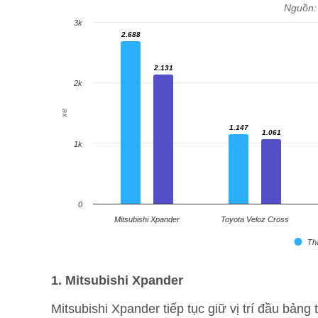
Nguồn
3k
2.688
2.688
2.131
2.131
2k
xe
1.147
1.147
1.061
1.061
1k
0
Mitsubishi Xpander
Toyota Veloz Cross
Th
1. Mitsubishi Xpander
Mitsubishi Xpander tiếp tục giữ vị trí đầu bả