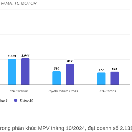
: VAMA, TC MOTOR
1.044
1.023
1.044
1.023
817
817
530
515
530
477
515
477
KIA Carnival
Toyota Innova Cross
KIA Carens
áng 9
Tháng 10
ng trong phân khúc MPV tháng 10/2024, đạt doanh số 2.13