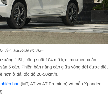
er. Ảnh: Mitsubishi Việt Nam
ơ xăng 1.5L, công suất 104 mã lực, mô-men xoắn
sàn 5 cấp. Phiên bản nâng cấp giữa vòng đời được điề
ẽ hơn ở dải tốc độ 20-50km/h.
 phiên bản
(MT, AT và AT Premium) và mẫu Xpander
g.