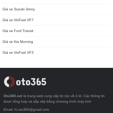
Giá xe Suzuki Jimny
Giá xe VinFast VF7
Giá xe Ford Transit
Giá xe Kia Morning
Giá xe VinFast VF3
Oto365.net
là trang web cung cấp tin tức về ô tô. Các thông tin
được tổng hợp và sắp xếp bằng chương trình máy tính
Email: hi.oto365@gmail.com