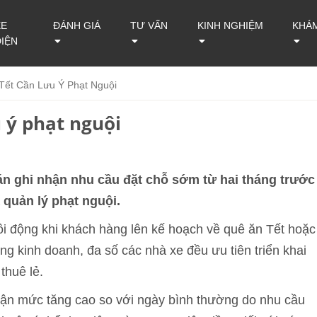
XE
ĐÁNH GIÁ
TƯ VẤN
KINH NGHIỆM
KHÁ
ĐIỆN
 Tết Cần Lưu Ý Phạt Nguội
u ý phạt nguội
đán ghi nhận nhu cầu đặt chỗ sớm từ hai tháng trước
 quản lý phạt nguội.
sôi động khi khách hàng lên kế hoạch về quê ăn Tết hoặc
ong kinh doanh, đa số các nhà xe đều ưu tiên triển khai
thuê lẻ.
 nhận mức tăng cao so với ngày bình thường do nhu cầu