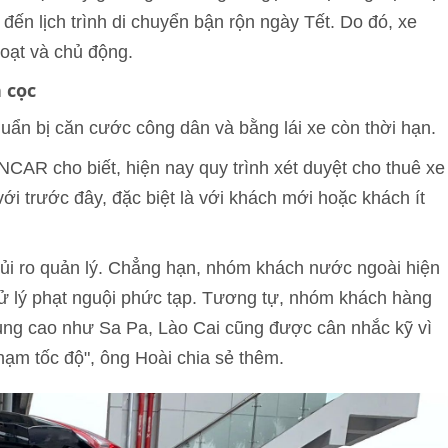
đến lịch trình di chuyển bận rộn ngày Tết. Do đó, xe
hoạt và chủ động.
 cọc
huẩn bị căn cước công dân và bằng lái xe còn thời hạn.
CAR cho biết, hiện nay quy trình xét duyệt cho thuê xe
i trước đây, đặc biệt là với khách mới hoặc khách ít
ủi ro quản lý. Chẳng hạn, nhóm khách nước ngoài hiện
 xử lý phạt nguội phức tạp. Tương tự, nhóm khách hàng
vùng cao như Sa Pa, Lào Cai cũng được cân nhắc kỹ vì
 phạm tốc độ", ông Hoài chia sẻ thêm.