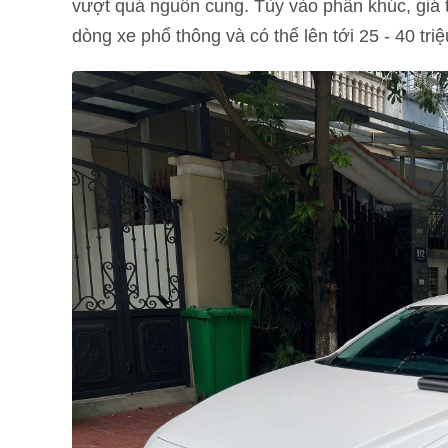
vượt quá nguồn cung. Tùy vào phân khúc, giá t
dòng xe phổ thông và có thể lên tới 25 - 40 tri