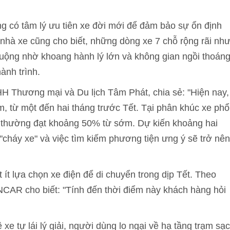
g có tâm lý ưu tiên xe đời mới để đảm bảo sự ổn định
 nhà xe cũng cho biết, những dòng xe 7 chỗ rộng rãi nh
uộng nhờ khoang hành lý lớn và không gian ngồi thoán
ành trình.
 Thương mại và Du lịch Tâm Phát, chia sẻ: "Hiện nay,
, từ một đến hai tháng trước Tết. Tại phân khúc xe phổ
g thường đạt khoảng 50% từ sớm. Dự kiến khoảng hai
g "cháy xe" và việc tìm kiếm phương tiện ưng ý sẽ trở nên
 ít lựa chọn xe điện để di chuyển trong dịp Tết. Theo
CAR cho biết: "Tính đến thời điểm này khách hàng hỏi
 tự lái lý giải, người dùng lo ngại về hạ tầng trạm sạc