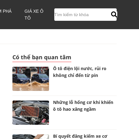
M PHÁ
GIÁ XE Ô
TÔ
Có thể bạn quan tâm
Ô tô điện lội nước, rủi ro
không chỉ đến từ pin
Những lỗ hổng cơ khí khiến
ô tô hao xăng ngầm
Bí quyết đăng kiểm xe cơ