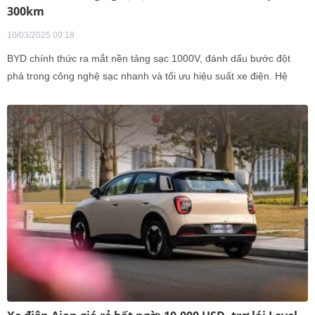
300km
10/03/2025 09:18
BYD chính thức ra mắt nền tảng sạc 1000V, đánh dấu bước đột
phá trong công nghệ sạc nhanh và tối ưu hiệu suất xe điện. Hệ
thống mới này giúp giảm đáng kể thời gian sạc, cho phép phương
tiện nạp đủ năng lượng để di chuyển quãng đường 300 km chỉ
trong 5 phút, mang đến trải nghiệm sạc nhanh vượt trội cho người
dùng.