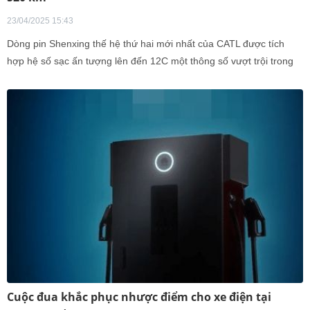
23/04/2025 15:43
Dòng pin Shenxing thế hệ thứ hai mới nhất của CATL được tích
hợp hệ số sạc ấn tượng lên đến 12C một thông số vượt trội trong
ngành công nghiệp pin hiện nay. Với khả năng sạc siêu nhanh này,
bộ pin có thể cung cấp phạm vi hoạt động tối đa lên tới 800 km chỉ
sau một lần sạc đầy, mở ra tiềm năng lớn cho các mẫu xe điện
thương mại trong việc xóa bỏ nỗi lo về quãng đường và thời gian
sạc.
Cuộc đua khắc phục nhược điểm cho xe điện tại