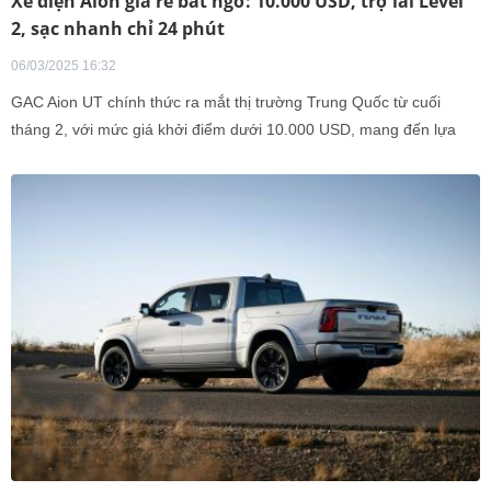
Xe điện Aion giá rẻ bất ngờ: 10.000 USD, trợ lái Level
2, sạc nhanh chỉ 24 phút
06/03/2025 16:32
GAC Aion UT chính thức ra mắt thị trường Trung Quốc từ cuối
tháng 2, với mức giá khởi điểm dưới 10.000 USD, mang đến lựa
chọn xe điện giá rẻ nhưng vẫn được trang bị công nghệ hiện đại.