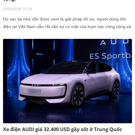
20/03/2026 10:24
Dù sạc tại nhà vẫn được xem là giải pháp tối ưu, người dùng ôtô
điện tại Việt Nam vẫn rất cần sự có mặt của trạm sạc công cộng và
những trụ sạc nhanh, thậm chí ở mức siêu nhanh.
Xe điện AUDI giá 32.400 USD gây sốt ở Trung Quốc