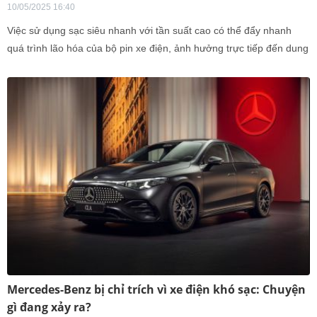
10/05/2025 16:40
Việc sử dụng sạc siêu nhanh với tần suất cao có thể đẩy nhanh
quá trình lão hóa của bộ pin xe điện, ảnh hưởng trực tiếp đến dung
lượng và hiệu suất vận hành theo thời gian. Tại Trung Quốc, nhiều
hãng xe còn áp dụng chính sách bảo hành nghiêm ngặt, trong đó
việc lạm dụng sạc siêu nhanh vượt mức quy định có thể trở thành
lý do khiến chủ xe bị từ chối bảo hành pin một rủi ro mà không ít
người dùng chưa lường trước.
Mercedes-Benz bị chỉ trích vì xe điện khó sạc: Chuyện
gì đang xảy ra?