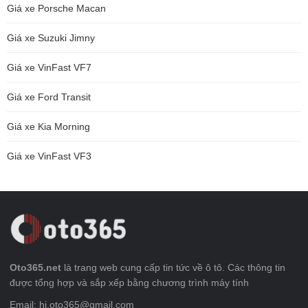
Giá xe Porsche Macan
Giá xe Suzuki Jimny
Giá xe VinFast VF7
Giá xe Ford Transit
Giá xe Kia Morning
Giá xe VinFast VF3
Oto365.net
là trang web cung cấp tin tức về ô tô. Các thông tin
được tổng hợp và sắp xếp bằng chương trình máy tính
Email: hi.oto365@gmail.com