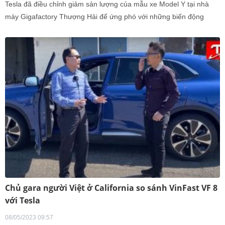
Tesla đã điều chỉnh giảm sản lượng của mẫu xe Model Y tại nhà
máy Gigafactory Thượng Hải để ứng phó với những biến động
không lợi trên thị trường ô tô Trung Quốc.
Chủ gara người Việt ở California so sánh VinFast VF 8
với Tesla
08/05/2023 09:57