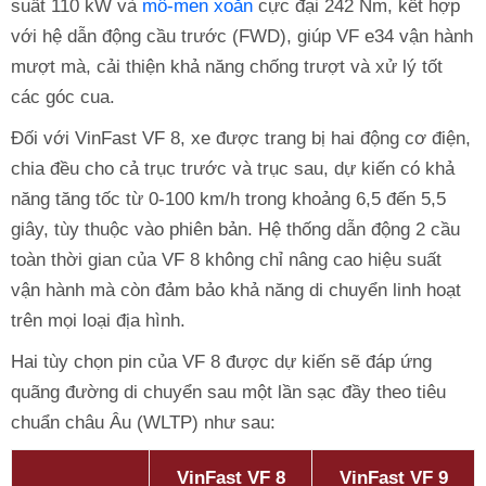
suất 110 kW và
mô-men xoắn
cực đại 242 Nm, kết hợp
với hệ dẫn động cầu trước (FWD), giúp VF e34 vận hành
mượt mà, cải thiện khả năng chống trượt và xử lý tốt
các góc cua.
Đối với VinFast VF 8, xe được trang bị hai động cơ điện,
chia đều cho cả trục trước và trục sau, dự kiến có khả
năng tăng tốc từ 0-100 km/h trong khoảng 6,5 đến 5,5
giây, tùy thuộc vào phiên bản. Hệ thống dẫn động 2 cầu
toàn thời gian của VF 8 không chỉ nâng cao hiệu suất
vận hành mà còn đảm bảo khả năng di chuyển linh hoạt
trên mọi loại địa hình.
Hai tùy chọn pin của VF 8 được dự kiến sẽ đáp ứng
quãng đường di chuyển sau một lần sạc đầy theo tiêu
chuẩn châu Âu (WLTP) như sau:
VinFast VF 8
VinFast VF 9