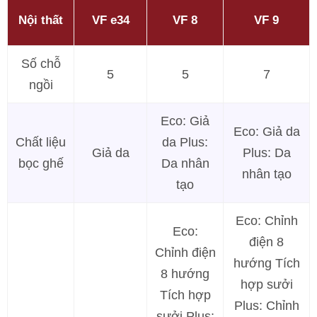
Nội thất
VF e34
VF 8
VF 9
Số chỗ
5
5
7
ngồi
Eco: Giả
Eco: Giả da
Chất liệu
da Plus:
Giả da
Plus: Da
bọc ghế
Da nhân
nhân tạo
tạo
Eco: Chỉnh
Eco:
điện 8
Chỉnh điện
hướng Tích
8 hướng
hợp sưởi
Tích hợp
Plus: Chỉnh
sưởi Plus: