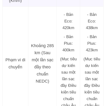
(Km/h)
- Bản
- Bản
Eco:
Eco:
420km
438km
- Bản
- Bản
Plus:
Plus:
Khoảng 285
400km
423km
km (Sau
(Mục tiêu
(Mục tiêu
Phạm vi di
một lần sạc
dự kiến
dự kiến
chuyển
đầy theo
sau một
sau một
chuẩn
lần sạc
lần sạc
NEDC)
đầy Điều
đầy Điều
kiện tiêu
kiện tiêu
chuẩn
chuẩn
châu Âu
châu Âu