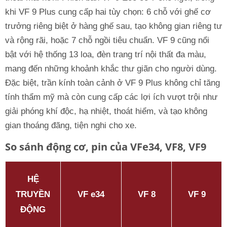
khi VF 9 Plus cung cấp hai tùy chọn: 6 chỗ với ghế cơ
trưởng riêng biệt ở hàng ghế sau, tạo không gian riêng tư
và rộng rãi, hoặc 7 chỗ ngồi tiêu chuẩn. VF 9 cũng nổi
bật với hệ thống 13 loa, đèn trang trí nội thất đa màu,
mang đến những khoảnh khắc thư giãn cho người dùng.
Đặc biệt, trần kính toàn cảnh ở VF 9 Plus không chỉ tăng
tính thẩm mỹ mà còn cung cấp các lợi ích vượt trội như
giải phóng khí độc, hạ nhiệt, thoát hiểm, và tạo không
gian thoáng đãng, tiện nghi cho xe.
So sánh động cơ, pin của VFe34, VF8, VF9
HỆ
TRUYỀN
VF e34
VF 8
VF 9
ĐỘNG