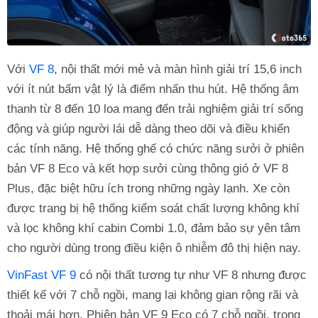
Với
VF 8
, nội thất mới mẻ và màn hình giải trí 15,6 inch
với ít nút bấm vật lý là điểm nhấn thu hút. Hệ thống âm
thanh từ 8 đến 10 loa mang đến trải nghiệm giải trí sống
động và giúp người lái dễ dàng theo dõi và điều khiển
các tính năng. Hệ thống ghế có chức năng sưởi ở phiên
bản VF 8 Eco và kết hợp sưởi cùng thông gió ở VF 8
Plus, đặc biệt hữu ích trong những ngày lạnh. Xe còn
được trang bị hệ thống kiểm soát chất lượng không khí
và lọc không khí cabin Combi 1.0, đảm bảo sự yên tâm
cho người dùng trong điều kiện ô nhiễm đô thị hiện nay.
VinFast VF 9
có nội thất tương tự như VF 8 nhưng được
thiết kế với 7 chỗ ngồi, mang lại không gian rộng rãi và
thoải mái hơn. Phiên bản VF 9 Eco có 7 chỗ ngồi, trong