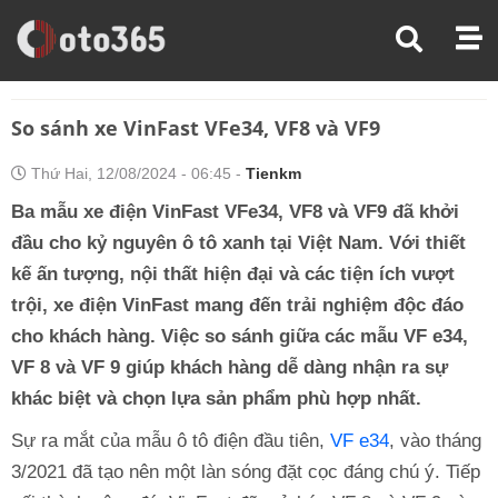
Trang Chủ
So Sánh Xe
So Sánh Xe VinFast VFe34, VF8 Và VF9
So sánh xe VinFast VFe34, VF8 và VF9
Thứ Hai, 12/08/2024 - 06:45 -
Tienkm
Ba mẫu xe điện VinFast VFe34, VF8 và VF9 đã khởi
đầu cho kỷ nguyên ô tô xanh tại Việt Nam. Với thiết
kế ấn tượng, nội thất hiện đại và các tiện ích vượt
trội, xe điện VinFast mang đến trải nghiệm độc đáo
cho khách hàng. Việc so sánh giữa các mẫu VF e34,
VF 8 và VF 9 giúp khách hàng dễ dàng nhận ra sự
khác biệt và chọn lựa sản phẩm phù hợp nhất.
Sự ra mắt của mẫu ô tô điện đầu tiên,
VF e34
, vào tháng
3/2021 đã tạo nên một làn sóng đặt cọc đáng chú ý. Tiếp