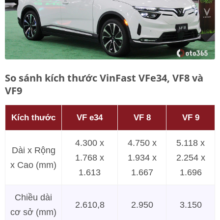
So sánh kích thước VinFast VFe34, VF8 và
VF9
Kích thước
VF e34
VF 8
VF 9
4.300 x
4.750 x
5.118 x
Dài x Rộng
1.768 x
1.934 x
2.254 x
x Cao (mm)
1.613
1.667
1.696
Chiều dài
2.610,8
2.950
3.150
cơ sở (mm)