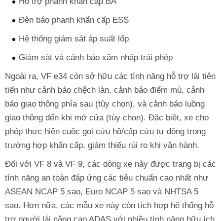
Hỗ trợ phanh khẩn cấp BA
Đèn báo phanh khẩn cấp ESS
Hệ thống giám sát áp suất lốp
Giám sát và cảnh báo xâm nhập trái phép
Ngoài ra, VF e34 còn sở hữu các tính năng hỗ trợ lái tiên
tiến như cảnh báo chệch làn, cảnh báo điểm mù, cảnh
báo giao thông phía sau (tùy chọn), và cảnh báo luồng
giao thông đến khi mở cửa (tùy chọn). Đặc biệt, xe cho
phép thực hiện cuộc gọi cứu hộ/cấp cứu tự động trong
trường hợp khẩn cấp, giảm thiểu rủi ro khi vận hành.
Đối với VF 8 và VF 9, các dòng xe này được trang bị các
tính năng an toàn đáp ứng các tiêu chuẩn cao nhất như
ASEAN NCAP 5 sao, Euro NCAP 5 sao và NHTSA 5
sao. Hơn nữa, các mẫu xe này còn tích hợp hệ thống hỗ
trợ người lái nâng cao ADAS với nhiều tính năng hữu ích