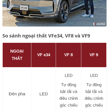
So sánh ngoại thất VFe34, VF8 và VF9
NGOẠI
VF e34
VF 8
VF 9
THẤT
LED
LED
Tự động
Tự động
bật tắt và
bật tắt và
Đèn pha
LED
điều chỉnh
điều chỉnh
góc chiếu
góc chiếu