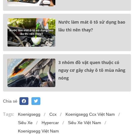
Nước làm mát ô tô sử dụng bao
lâu thì nên thay?
3 nhóm đồ vật quen thuộc có
nguy cơ gây cháy ô tô mùa nắng
nóng
Chia sẻ
Tags:
Koenigsegg
Ccx
Koenigsegg Ccx Việt Nam
Siêu Xe
Hypercar
Siêu Xe Việt Nam
Koenigsegg Việt Nam