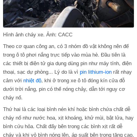
Hình ảnh cháy xe. Ảnh: CACC
Theo cơ quan công an, có 3 nhóm đồ vật không nên để
trong ô tô phơi nắng trực tiếp vào mùa hè. Đầu tiên là
các thiết bị điện tử gia dụng dùng pin như máy tính, điện
thoại, sạc dự phòng... Lý do là vì
pin lithium-ion
rất nhạy
cảm với
nhiệt độ
, khi ở trong xe ô tô đóng kín cửa đỗ
dưới trời nắng, pin có thể nóng chảy, dẫn tới nguy cơ
cháy nổ.
Thứ hai là các loại bình nén khí hoặc bình chứa chất dễ
cháy nổ như nước hoa, xịt khoáng, khử mùi, bật lửa, hay
bình cứu hỏa. Chất đẩy bên trong các bình xịt rất dễ
cháy và khi vỏ bình nóng lên, áp suất bên trong tăng cao,