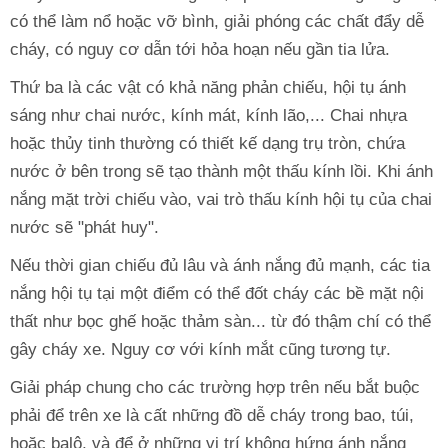
có thể làm nổ hoặc vỡ bình, giải phóng các chất đẩy dễ
cháy, có nguy cơ dẫn tới hỏa hoạn nếu gần tia lửa.
Thứ ba là các vật có khả năng phản chiếu, hội tụ ánh
sáng như chai nước, kính mát, kính lão,... Chai nhựa
hoặc thủy tinh thường có thiết kế dạng trụ tròn, chứa
nước ở bên trong sẽ tạo thành một thấu kính lồi. Khi ánh
nắng mặt trời chiếu vào, vai trò thấu kính hội tụ của chai
nước sẽ "phát huy".
Nếu thời gian chiếu đủ lâu và ánh nắng đủ mạnh, các tia
nắng hội tụ tại một điểm có thể đốt cháy các bề mặt nội
thất như bọc ghế hoặc thảm sàn... từ đó thậm chí có thể
gây cháy xe. Nguy cơ với kính mắt cũng tương tự.
Giải pháp chung cho các trường hợp trên nếu bắt buộc
phải để trên xe là cất những đồ dễ cháy trong bao, túi,
hoặc balô, và để ở những vị trí không hứng ánh nắng