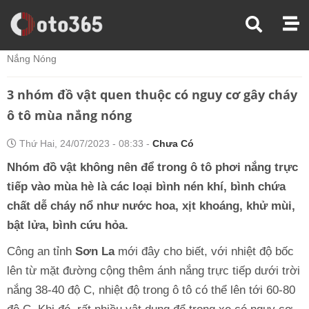
Trang Chủ
Chăm Sóc Xe
3 Nhóm Đồ Vật Quen Thuộc Có Nguy Cơ Gây Cháy Ô Tô Mùa
Nắng Nóng
3 nhóm đồ vật quen thuộc có nguy cơ gây cháy
ô tô mùa nắng nóng
Thứ Hai, 24/07/2023 - 08:33 -
Chưa Có
Nhóm đồ vật không nên để trong ô tô phơi nắng trực
tiếp vào mùa hè là các loại bình nén khí, bình chứa
chất dễ cháy nổ như nước hoa, xịt khoáng, khử mùi,
bật lửa, bình cứu hỏa.
Công an tỉnh
Sơn La
mới đây cho biết, với nhiệt độ bốc
lên từ mặt đường cộng thêm ánh nắng trực tiếp dưới trời
nắng 38-40 độ C, nhiệt độ trong ô tô có thể lên tới 60-80