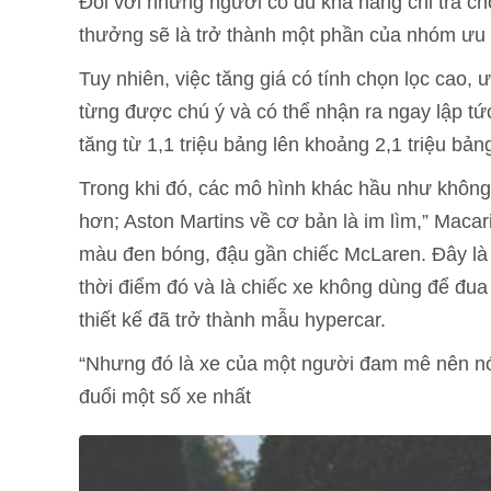
Đối với những người có đủ khả năng chi trả ch
thưởng sẽ là trở thành một phần của nhóm ưu 
Tuy nhiên, việc tăng giá có tính chọn lọc cao,
từng được chú ý và có thể nhận ra ngay lập tức
tăng từ 1,1 triệu bảng lên khoảng 2,1 triệu bản
Trong khi đó, các mô hình khác hầu như không
hơn; Aston Martins về cơ bản là im lìm,” Macar
màu đen bóng, đậu gần chiếc McLaren. Đây là
thời điểm đó và là chiếc xe không dùng để đua 
thiết kế đã trở thành mẫu hypercar.
“Nhưng đó là xe của một người đam mê nên nó 
đuổi một số xe nhất