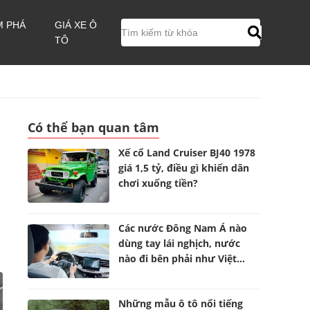
M PHÁ
GIÁ XE Ô
TÔ
Có thể bạn quan tâm
Xế cổ Land Cruiser BJ40 1978
giá 1,5 tỷ, điều gì khiến dân
chơi xuống tiền?
Các nước Đông Nam Á nào
dùng tay lái nghịch, nước
nào đi bên phải như Việt
Nam?
Những mẫu ô tô nổi tiếng