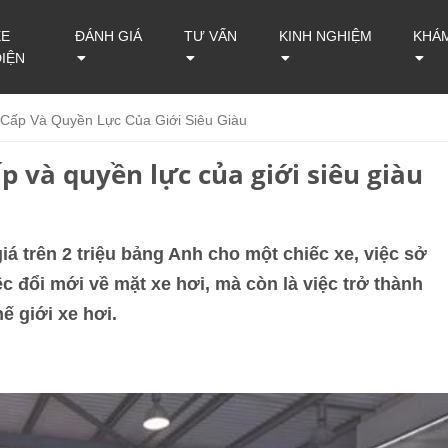
XE
ĐÁNH GIÁ
TƯ VẤN
KINH NGHIỆM
KHÁ
ĐIỆN
Cấp Và Quyền Lực Của Giới Siêu Giàu
 và quyền lực của giới siêu giàu
á trên 2 triệu bảng Anh cho một chiếc xe, việc sở
c đổi mới về mặt xe hơi, mà còn là việc trở thành
ế giới xe hơi.