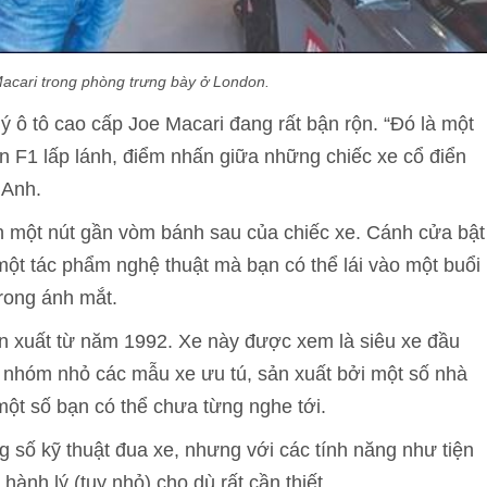
Macari trong phòng trưng bày ở London.
ý ô tô cao cấp Joe Macari đang rất bận rộn. “Đó là một
n F1 lấp lánh, điểm nhấn giữa những chiếc xe cổ điển
 Anh.
 một nút gần vòm bánh sau của chiếc xe. Cánh cửa bật
ột tác phẩm nghệ thuật mà bạn có thể lái vào một buổi
trong ánh mắt.
n xuất từ năm 1992. Xe này được xem là siêu xe đầu
ột nhóm nhỏ các mẫu xe ưu tú, sản xuất bởi một số nhà
 một số bạn có thể chưa từng nghe tới.
 số kỹ thuật đua xe, nhưng với các tính năng như tiện
ành lý (tuy nhỏ) cho dù rất cần thiết.