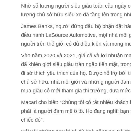
Nhờ số lượng người siêu giàu toàn cầu ngày càn
lượng chủ sở hữu siêu xe đã tăng lên trong n
James Banks, người đứng đầu bộ phận đặt hà
điều hành LaSource Automotive, một nhà môi giớ
người trên thế giới có đủ điều kiện và mong m
Vào năm 2020 và 2021, giá cả và lợi nhuận m
đã khiến giới siêu giàu tràn ngập tiền mặt, tro
đi sở thích yêu thích của họ. Được hỗ trợ bởi t
chủ sở hữu, nhà môi giới và những người đam 
mua giàu có mới tham gia thị trường, đưa mức 
Macari cho biết: “Chúng tôi có rất nhiều khác
phải là người đam mê ô tô. Họ đang nghĩ: bạn t
chiếc đó”.