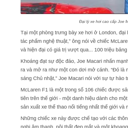
Đại lý xe hơi cao cấp Joe 
Tại một phòng trưng bày xe hơi ở London, đại l
tác phẩm nghệ thuật,” ông nói về chiếc McLare
và hiện đại có giá trị vượt qua... 100 triệu bảng
Khoáng đạt sự độc đáo, Joe Macari nhấn mạnh
ra và mở ra như một con dơi mở cánh. “Đó là m
sáng Chủ nhật,” Joe Macari nói với sự tự hào 
McLaren F1 là một trong số 106 chiếc được sả
tiên trên thế giới - một danh hiệu dành cho m
sản xuất xe thể thao nổi tiếng nhất thế giới và
Những chiếc xe này được chế tạo với các thông
nghi âm thanh, nội thất đẹp mắt và một khoang h