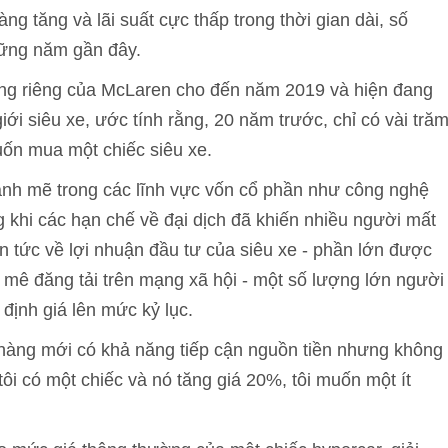
g tăng và lãi suất cực thấp trong thời gian dài, số
hững năm gần đây.
ng riêng của McLaren cho đến năm 2019 và hiện đang
i siêu xe, ước tính rằng, 20 năm trước, chỉ có vài tră
uốn mua một chiếc siêu xe.
ạnh mẽ trong các lĩnh vực vốn cổ phần như công nghệ
ng khi các hạn chế về đại dịch đã khiến nhiều người mất
in tức về lợi nhuận đầu tư của siêu xe - phần lớn được
mê đăng tải trên mạng xã hội - một số lượng lớn người
định giá lên mức kỷ lục.
h hàng mới có khả năng tiếp cận nguồn tiền nhưng không
ôi có một chiếc và nó tăng giá 20%, tôi muốn một ít