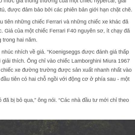
o mức giá thông thường của một chiếc hypercar, giải
tú, được đảm bảo bởi các phiên bản giới hạn chặt chẽ.
 ưu tiên những chiếc Ferrari và những chiếc xe khác đã
. Giá của một chiếc Ferrari F40 nguyên sơ, ít chạy đã
g trong hai năm.
 nhúc nhích về giá. “Koenigseggs được đánh giá thấp
i giải thích. Ông chỉ vào chiếc Lamborghini Miura 1967
 chiếc xe đường trường được sản xuất nhanh nhất vào
đầu tiên có hai chỗ ngồi với động cơ ở phía sau - một
đã bị bỏ qua,” ông nói. “Các nhà đầu tư mới chỉ theo