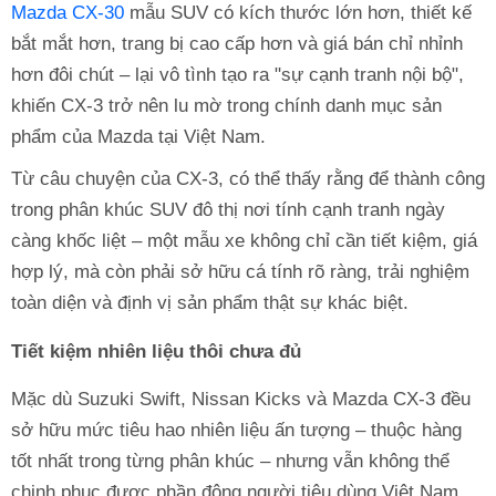
Mazda CX-30
mẫu SUV có kích thước lớn hơn, thiết kế
bắt mắt hơn, trang bị cao cấp hơn và giá bán chỉ nhỉnh
hơn đôi chút – lại vô tình tạo ra "sự cạnh tranh nội bộ",
khiến CX-3 trở nên lu mờ trong chính danh mục sản
phẩm của Mazda tại Việt Nam.
Từ câu chuyện của CX-3, có thể thấy rằng để thành công
trong phân khúc SUV đô thị nơi tính cạnh tranh ngày
càng khốc liệt – một mẫu xe không chỉ cần tiết kiệm, giá
hợp lý, mà còn phải sở hữu cá tính rõ ràng, trải nghiệm
toàn diện và định vị sản phẩm thật sự khác biệt.
Tiết kiệm nhiên liệu thôi chưa đủ
Mặc dù Suzuki Swift, Nissan Kicks và Mazda CX-3 đều
sở hữu mức tiêu hao nhiên liệu ấn tượng – thuộc hàng
tốt nhất trong từng phân khúc – nhưng vẫn không thể
chinh phục được phần đông người tiêu dùng Việt Nam.