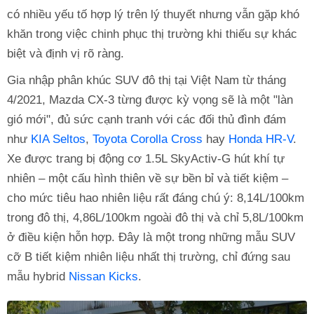
có nhiều yếu tố hợp lý trên lý thuyết nhưng vẫn gặp khó
khăn trong việc chinh phục thị trường khi thiếu sự khác
biệt và định vị rõ ràng.
Gia nhập phân khúc SUV đô thị tại Việt Nam từ tháng
4/2021, Mazda CX-3 từng được kỳ vọng sẽ là một "làn
gió mới", đủ sức cạnh tranh với các đối thủ đình đám
như
KIA Seltos
,
Toyota Corolla Cross
hay
Honda HR-V
.
Xe được trang bị động cơ 1.5L SkyActiv-G hút khí tự
nhiên – một cấu hình thiên về sự bền bỉ và tiết kiệm –
cho mức tiêu hao nhiên liệu rất đáng chú ý: 8,14L/100km
trong đô thị, 4,86L/100km ngoài đô thị và chỉ 5,8L/100km
ở điều kiện hỗn hợp. Đây là một trong những mẫu SUV
cỡ B tiết kiệm nhiên liệu nhất thị trường, chỉ đứng sau
mẫu hybrid
Nissan Kicks
.