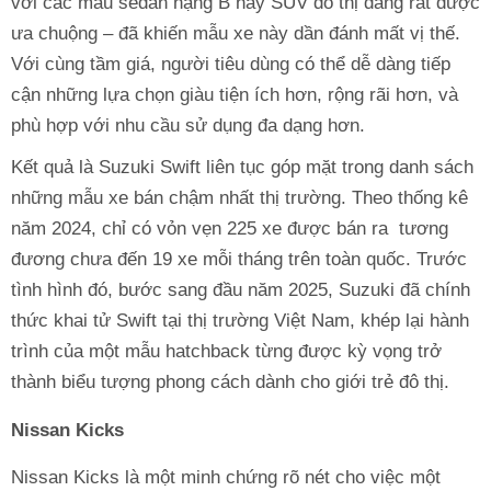
với các mẫu sedan hạng B hay SUV đô thị đang rất được
ưa chuộng – đã khiến mẫu xe này dần đánh mất vị thế.
Với cùng tầm giá, người tiêu dùng có thể dễ dàng tiếp
cận những lựa chọn giàu tiện ích hơn, rộng rãi hơn, và
phù hợp với nhu cầu sử dụng đa dạng hơn.
Kết quả là Suzuki Swift liên tục góp mặt trong danh sách
những mẫu xe bán chậm nhất thị trường. Theo thống kê
năm 2024, chỉ có vỏn vẹn 225 xe được bán ra tương
đương chưa đến 19 xe mỗi tháng trên toàn quốc. Trước
tình hình đó, bước sang đầu năm 2025, Suzuki đã chính
thức khai tử Swift tại thị trường Việt Nam, khép lại hành
trình của một mẫu hatchback từng được kỳ vọng trở
thành biểu tượng phong cách dành cho giới trẻ đô thị.
Nissan Kicks
Nissan Kicks là một minh chứng rõ nét cho việc một