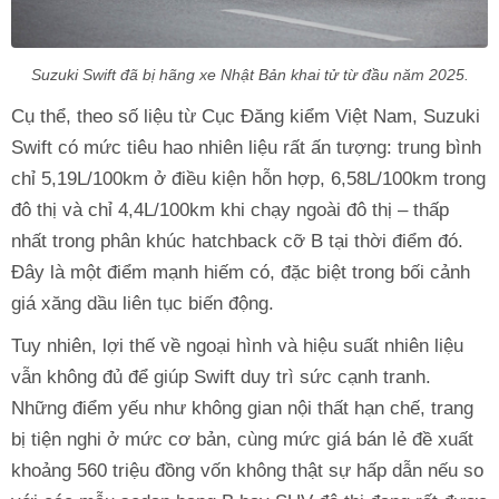
Suzuki Swift đã bị hãng xe Nhật Bản khai tử từ đầu năm 2025.
Cụ thể, theo số liệu từ Cục Đăng kiểm Việt Nam, Suzuki
Swift có mức tiêu hao nhiên liệu rất ấn tượng: trung bình
chỉ 5,19L/100km ở điều kiện hỗn hợp, 6,58L/100km trong
đô thị và chỉ 4,4L/100km khi chạy ngoài đô thị – thấp
nhất trong phân khúc hatchback cỡ B tại thời điểm đó.
Đây là một điểm mạnh hiếm có, đặc biệt trong bối cảnh
giá xăng dầu liên tục biến động.
Tuy nhiên, lợi thế về ngoại hình và hiệu suất nhiên liệu
vẫn không đủ để giúp Swift duy trì sức cạnh tranh.
Những điểm yếu như không gian nội thất hạn chế, trang
bị tiện nghi ở mức cơ bản, cùng mức giá bán lẻ đề xuất
khoảng 560 triệu đồng vốn không thật sự hấp dẫn nếu so