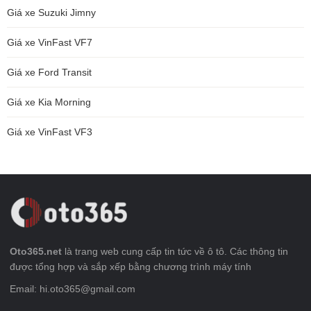
Giá xe Suzuki Jimny
Giá xe VinFast VF7
Giá xe Ford Transit
Giá xe Kia Morning
Giá xe VinFast VF3
Oto365.net
là trang web cung cấp tin tức về ô tô. Các thông tin
được tổng hợp và sắp xếp bằng chương trình máy tính
Email: hi.oto365@gmail.com