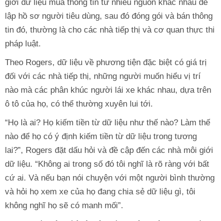
giới dữ liệu mua thông tin từ nhiều nguồn khác nhau để
lập hồ sơ người tiêu dùng, sau đó đóng gói và bán thông
tin đó, thường là cho các nhà tiếp thị và cơ quan thực thi
pháp luật.
Theo Rogers, dữ liệu về phương tiện đặc biệt có giá trị
đối với các nhà tiếp thị, những người muốn hiểu vị trí
nào mà các phân khúc người lái xe khác nhau, dựa trên
ô tô của họ, có thể thường xuyên lui tới.
“Họ là ai? Họ kiếm tiền từ dữ liệu như thế nào? Làm thế
nào để họ có ý định kiếm tiền từ dữ liệu trong tương
lai?”, Rogers đặt dấu hỏi và đề cập đến các nhà môi giới
dữ liệu. “Không ai trong số đó tôi nghĩ là rõ ràng với bất
cứ ai. Và nếu bạn nói chuyện với một người bình thường
và hỏi họ xem xe của họ đang chia sẻ dữ liệu gì, tôi
không nghĩ họ sẽ có manh mối”.