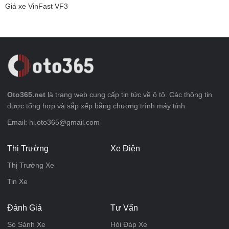
Giá xe VinFast VF3
Oto365.net
là trang web cung cấp tin tức về ô tô. Các thông tin
được tổng hợp và sắp xếp bằng chương trình máy tính
Email: hi.oto365@gmail.com
Thị Trường
Xe Điện
Thị Trường Xe
Tin Xe
Đánh Giá
Tư Vấn
So Sánh Xe
Hỏi Đáp Xe