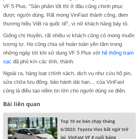
VF 5 Plus. "Sản phẩm tốt thì ở đâu cũng chinh phục
được người dùng. Rất mong VinFast thành công, đem
thương hiệu Việt ra quốc tế", vị nữ khách hàng bày tỏ.
Giống chị Huyền, rất nhiều vị khách cũng có mong muốn
tương tự. Họ cũng chia sẻ hoàn toàn yên tâm trong
những ngày tới khi sử dụng VF 5 Plus với
hệ thống trạm
sạc
đã phủ kín các tỉnh, thành.
Ngoài ra, hàng loạt chính sách, dịch vụ như cứu hộ pin,
sửa chữa lưu động, bảo hành dài hạn… của VinFast
cũng là điều tạo niềm tin lớn cho người dùng xe điện.
Bài liên quan
Top 10 xe bán chạy tháng
6/2023: Toyota Vios bất ngờ trở
lại, VinFast VF 8 cuối bảng