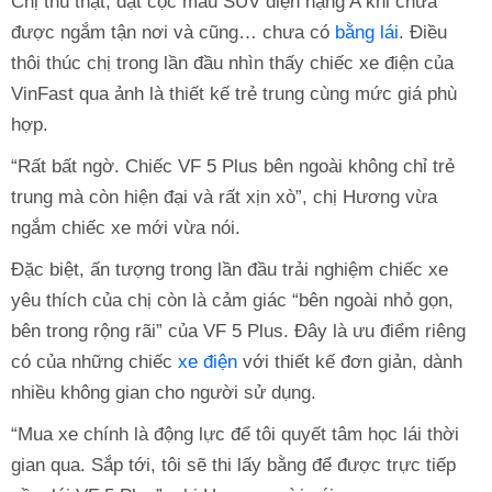
Chị thú thật, đặt cọc mẫu SUV điện hạng A khi chưa
được ngắm tận nơi và cũng… chưa có
bằng lái
. Điều
thôi thúc chị trong lần đầu nhìn thấy chiếc xe điện của
VinFast qua ảnh là thiết kế trẻ trung cùng mức giá phù
hợp.
“Rất bất ngờ. Chiếc VF 5 Plus bên ngoài không chỉ trẻ
trung mà còn hiện đại và rất xịn xò”, chị Hương vừa
ngắm chiếc xe mới vừa nói.
Đặc biệt, ấn tượng trong lần đầu trải nghiệm chiếc xe
yêu thích của chị còn là cảm giác “bên ngoài nhỏ gọn,
bên trong rộng rãi” của VF 5 Plus. Đây là ưu điểm riêng
có của những chiếc
xe điện
với thiết kế đơn giản, dành
nhiều không gian cho người sử dụng.
“Mua xe chính là động lực để tôi quyết tâm học lái thời
gian qua. Sắp tới, tôi sẽ thi lấy bằng để được trực tiếp