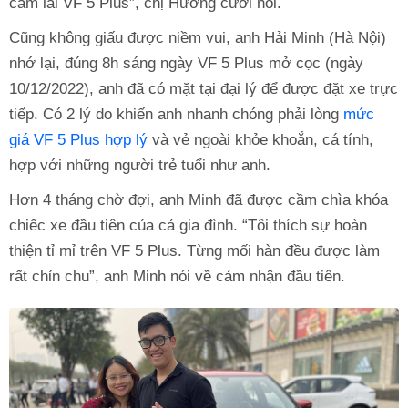
cầm lái VF 5 Plus”, chị Hương cười nói.
Cũng không giấu được niềm vui, anh Hải Minh (Hà Nội)
nhớ lại, đúng 8h sáng ngày VF 5 Plus mở cọc (ngày
10/12/2022), anh đã có mặt tại đại lý để được đặt xe trực
tiếp. Có 2 lý do khiến anh nhanh chóng phải lòng
mức
giá VF 5 Plus hợp lý
và vẻ ngoài khỏe khoắn, cá tính,
hợp với những người trẻ tuổi như anh.
Hơn 4 tháng chờ đợi, anh Minh đã được cầm chìa khóa
chiếc xe đầu tiên của cả gia đình. “Tôi thích sự hoàn
thiện tỉ mỉ trên VF 5 Plus. Từng mối hàn đều được làm
rất chỉn chu”, anh Minh nói về cảm nhận đầu tiên.