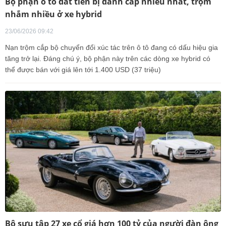
Bộ phận ô tô đắt tiền bị đánh cắp nhiều nhất, trộm
nhắm nhiều ở xe hybrid
23/06/2026 09:42
Nạn trộm cắp bộ chuyển đổi xúc tác trên ô tô đang có dấu hiệu gia
tăng trở lại. Đáng chú ý, bộ phận này trên các dòng xe hybrid có
thể được bán với giá lên tới 1.400 USD (37 triệu)
Bộ sưu tập 27 xe cổ giá hơn 100 tỷ của người đàn ông