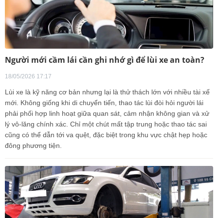
Người mới cầm lái cần ghi nhớ gì để lùi xe an toàn?
18/05/2026 17:17
Lùi xe là kỹ năng cơ bản nhưng lại là thử thách lớn với nhiều tài xế
mới. Không giống khi di chuyển tiến, thao tác lùi đòi hỏi người lái
phải phối hợp linh hoạt giữa quan sát, cảm nhận không gian và xử
lý vô-lăng chính xác. Chỉ một chút mất tập trung hoặc thao tác sai
cũng có thể dẫn tới va quệt, đặc biệt trong khu vực chật hẹp hoặc
đông phương tiện.