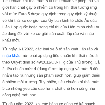
Tiêu chuẩn khí thải mức 5 là tiêu chuẩn về phép thử và
giới hạn chất gây ô nhiễm có trong khí thải tương ứng
với mức Euro 5 được quy định trong quy định kỹ thuật
về khí thải xe cơ giới của Ủy ban kinh tế châu Âu của
Liên Hợp quốc hoặc trong chỉ thị của Liên minh châu Âu
áp dụng đối với xe cơ giới sản xuất, lắp ráp và nhập
khẩu mới.
Từ ngày 1/1/2022, các loại xe ô tô sản xuất, lắp ráp và
nhập khẩu
mới phải áp dụng tiêu chuẩn khí thải mức 5
theo Quyết định số 49/2011/QĐ-TTg của Thủ tướng. Cả
2 tiêu chuẩn mức 4 (đang được áp dụng) và mức 5 đều
nhằm tạo ra những sản phẩm sạch hơn, giúp giảm thiểu
ô nhiễm môi trường. Tuy nhiên, tiêu chuẩn khí thải mức
5 có những yêu cầu cao hơn, chặt chẽ hơn cũng như
công nghệ mới hơn.
Từ đầu năm 2022, khi các hãng xe cũng có kế hoạch