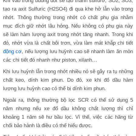
Khi vào trong buồng đốt sẽ tạo thành sulfurơ, SO2, SO3,
tạo ra axit Sulfuric (H2SO4) đi qua khe hở lẫn vào trong
nhớt. Thông thường trong nhớt có chất phụ gia nhằm
mục đích giữ nhớt lâu hỏng. Nếu không có phụ gia này
sẽ làm hàm lượng axit trong nhớt tăng nhanh. Trong khi
đó, nhớt vừa là chất bôi trơn, vừa làm mát khắp chi tiết
động cơ
, nếu lượng lưu huỳnh cao sẽ nhanh làm ăn mòn
các chi tiết đó nhanh như piston, xilanh…
Khi lưu huỳnh lẫn trong nhớt nhiều nó sẽ gây ra tụ những
chất keo, dính kim phun. Do đó, xe khi đổ dầu hàm
lượng lưu huỳnh cao có thể bị dính kim phun.
Ngoài ra, thông thường bộ lọc SCR có thể sử dụng 5
năm nhưng nếu xe đổ dầu không chất lượng thì chỉ
khoảng 1 năm sẽ hư bầu lọc. Vì thế, việc các hãng từ
chối bảo hành là điều có thể hiểu được.