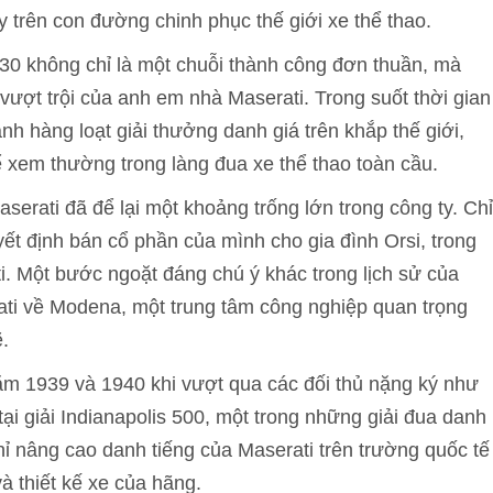
y trên con đường chinh phục thế giới xe thể thao.
à 30 không chỉ là một chuỗi thành công đơn thuần, mà
ượt trội của anh em nhà Maserati. Trong suốt thời gian
nh hàng loạt giải thưởng danh giá trên khắp thế giới,
 xem thường trong làng đua xe thể thao toàn cầu.
aserati đã để lại một khoảng trống lớn trong công ty. Chỉ
t định bán cổ phần của mình cho gia đình Orsi, trong
ati. Một bước ngoặt đáng chú ý khác trong lịch sử của
rati về Modena, một trung tâm công nghiệp quan trọng
.
năm 1939 và 1940 khi vượt qua các đối thủ nặng ký như
ại giải Indianapolis 500, một trong những giải đua danh
chỉ nâng cao danh tiếng của Maserati trên trường quốc tế
à thiết kế xe của hãng.