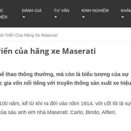
XE
ĐÁNH GIÁ
TƯ VẤN
KINH NGHIỆM
KHÁ
ĐIỆN
át Triển Của Hãng Xe Maserati
riển của hãng xe Maserati
thể thao thông thường, mà còn là biểu tượng của sự
 gia vốn nổi tiếng với truyền thống sản xuất xe hiệ
00 năm, kể từ khi ra đời vào năm 1914, với cốt lõi là sự
a sáu anh em nhà Maserati: Carlo, Bindo, Alfieri,