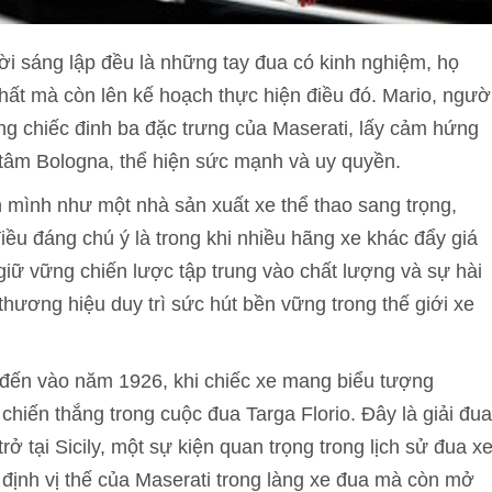
ời sáng lập đều là những tay đua có kinh nghiệm, họ
ất mà còn lên kế hoạch thực hiện điều đó. Mario, ngườ
ợng chiếc đinh ba đặc trưng của Maserati, lấy cảm hứng
 tâm Bologna, thể hiện sức mạnh và uy quyền.
h mình như một nhà sản xuất xe thể thao sang trọng,
iều đáng chú ý là trong khi nhiều hãng xe khác đẩy giá
 giữ vững chiến lược tập trung vào chất lượng và sự hài
thương hiệu duy trì sức hút bền vững trong thế giới xe
i đến vào năm 1926, khi chiếc xe mang biểu tượng
ã chiến thắng trong cuộc đua Targa Florio. Đây là giải đua
ở tại Sicily, một sự kiện quan trọng trong lịch sử đua x
 định vị thế của Maserati trong làng xe đua mà còn mở