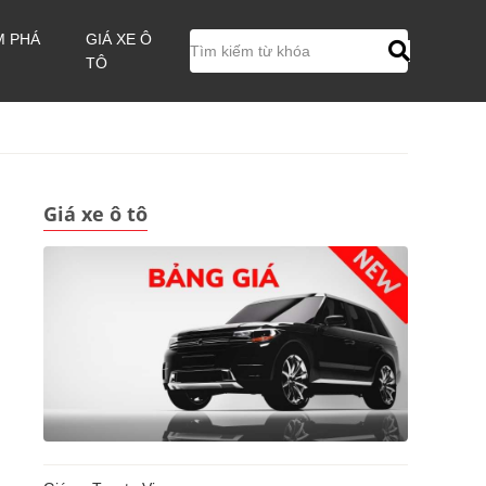
M PHÁ
GIÁ XE Ô
TÔ
Giá xe ô tô
u