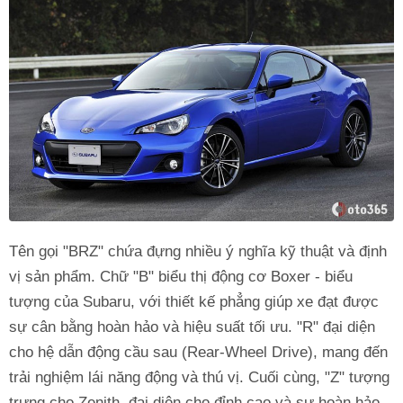
Tên gọi "BRZ" chứa đựng nhiều ý nghĩa kỹ thuật và định
vị sản phẩm. Chữ "B" biểu thị động cơ Boxer - biểu
tượng của Subaru, với thiết kế phẳng giúp xe đạt được
sự cân bằng hoàn hảo và hiệu suất tối ưu. "R" đại diện
cho hệ dẫn động cầu sau (Rear-Wheel Drive), mang đến
trải nghiệm lái năng động và thú vị. Cuối cùng, "Z" tượng
trưng cho Zenith, đại diện cho đỉnh cao và sự hoàn hảo