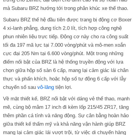
mà Subaru BRZ hướng tới trong phân khúc xe thể thao.
Subaru BRZ thế hệ đầu tiên được trang bị động cơ Boxer
4 xi-lanh phẳng, dung tích 2.0 lít, tích hợp công nghệ
phun nhiên liệu trực tiếp. Động cơ này cho ra công suất
tối đa 197 mã lực tại 7.000 vòng/phút và mô-men xoắn
cực đại 205 Nm tại 6.600 vòng/phút. Một trong những
điểm nổi bật của BRZ là hệ thống truyền động với lựa
chọn giữa hộp số sàn 6 cấp, mang lại cảm giác lái chân
thực và phấn khích, hoặc hộp số tự động 6 cấp với lẫy
chuyển số sau
vô-lăng
tiện lợi.
Về mặt thiết kế, BRZ nổi bật với dáng vẻ thể thao, mạnh
mẽ, cùng bộ mâm 17 inch đi kèm lốp 215/45 ZR17, tăng
thêm phần cá tính và năng động. Sự cân bằng hoàn hảo
giữa thiết kế thẩm mỹ và khả năng vận hành giúp BRZ
mang lại cảm giác lái vượt trội, từ việc di chuyển hàng