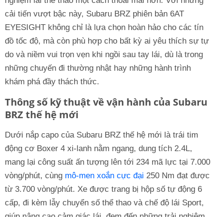
nghiệm lái thể thao một cách thoải mái hơn. Với những
cải tiến vượt bậc này, Subaru BRZ phiên bản 6AT
EYESIGHT không chỉ là lựa chọn hoàn hảo cho các tín
đồ tốc độ, mà còn phù hợp cho bất kỳ ai yêu thích sự tự
do và niềm vui trọn vẹn khi ngồi sau tay lái, dù là trong
những chuyến đi thường nhật hay những hành trình
khám phá đầy thách thức.
Thông số kỹ thuật về vận hành của Subaru
BRZ thế hệ mới
Dưới nắp capo của Subaru BRZ thế hệ mới là trái tim
động cơ Boxer 4 xi-lanh nằm ngang, dung tích 2.4L,
mang lại công suất ấn tượng lên tới 234 mã lực tại 7.000
vòng/phút, cùng
mô-men xoắn cực đại
250 Nm đạt được
từ 3.700 vòng/phút. Xe được trang bị hộp số tự động 6
cấp, đi kèm lẫy chuyển số thể thao và chế độ lái Sport,
giúp nâng cao cảm giác lái, đem đến những trải nghiệm