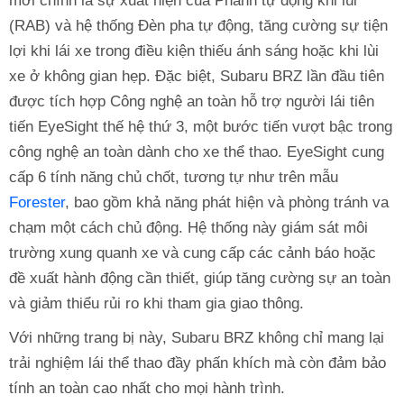
mới chính là sự xuất hiện của Phanh tự động khi lùi
(RAB) và hệ thống Đèn pha tự động, tăng cường sự tiện
lợi khi lái xe trong điều kiện thiếu ánh sáng hoặc khi lùi
xe ở không gian hẹp. Đặc biệt, Subaru BRZ lần đầu tiên
được tích hợp Công nghệ an toàn hỗ trợ người lái tiên
tiến EyeSight thế hệ thứ 3, một bước tiến vượt bậc trong
công nghệ an toàn dành cho xe thể thao. EyeSight cung
cấp 6 tính năng chủ chốt, tương tự như trên mẫu
Forester
, bao gồm khả năng phát hiện và phòng tránh va
chạm một cách chủ động. Hệ thống này giám sát môi
trường xung quanh xe và cung cấp các cảnh báo hoặc
đề xuất hành động cần thiết, giúp tăng cường sự an toàn
và giảm thiểu rủi ro khi tham gia giao thông.
Với những trang bị này, Subaru BRZ không chỉ mang lại
trải nghiệm lái thể thao đầy phấn khích mà còn đảm bảo
tính an toàn cao nhất cho mọi hành trình.