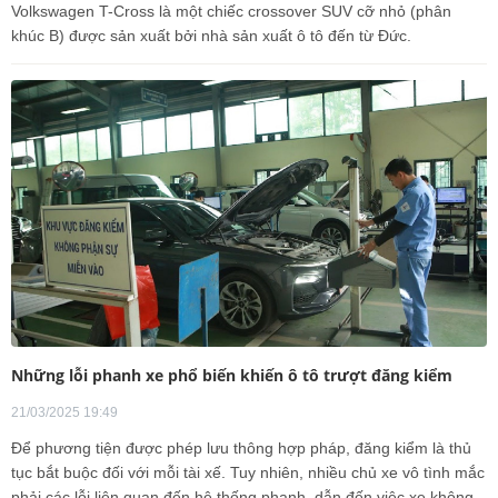
Volkswagen T-Cross là một chiếc crossover SUV cỡ nhỏ (phân
khúc B) được sản xuất bởi nhà sản xuất ô tô đến từ Đức.
Những lỗi phanh xe phổ biến khiến ô tô trượt đăng kiểm
21/03/2025 19:49
Để phương tiện được phép lưu thông hợp pháp, đăng kiểm là thủ
tục bắt buộc đối với mỗi tài xế. Tuy nhiên, nhiều chủ xe vô tình mắc
phải các lỗi liên quan đến hệ thống phanh, dẫn đến việc xe không