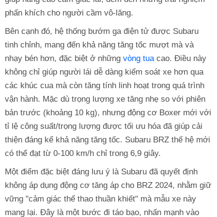
phấn khích cho người cầm vô-lăng.
Bên cạnh đó, hệ thống bướm ga điện tử được Subaru
tinh chỉnh, mang đến khả năng tăng tốc mượt mà và
nhạy bén hơn, đặc biệt ở những
vòng tua
cao. Điều này
không chỉ giúp người lái dễ dàng kiểm soát xe hơn qua
các khúc cua mà còn tăng tính linh hoạt trong quá trình
vận hành. Mặc dù trọng lượng xe tăng nhẹ so với phiên
bản trước (khoảng 10 kg), nhưng động cơ Boxer mới với
tỉ lệ công suất/trọng lượng được tối ưu hóa đã giúp cải
thiện đáng kể khả năng tăng tốc. Subaru BRZ thế hệ mới
có thể đạt từ 0-100 km/h chỉ trong 6,9 giây.
Một điểm đặc biệt đáng lưu ý là Subaru đã quyết định
không áp dụng động cơ tăng áp cho BRZ 2024, nhằm giữ
vững "cảm giác thể thao thuần khiết" mà mẫu xe này
mang lại. Đây là một bước đi táo bạo, nhấn mạnh vào