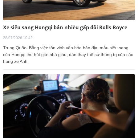
Xe siêu sang Hongqi bán nhiều gấp đôi Rolls-Royce
28/07/2026 10:42
Trung Quốc- Bằng việc tôn vinh văn hóa bản địa, mẫu siêu sang
của Hongqi thu hút giới nhà giàu, dần thay thế sự thống trị của các
hãng xe Anh.