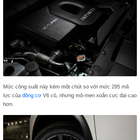
Mức công suất này kém một chút so với mức 295 mã
lực của
động cơ
V6 cũ, nhưng mô-men xoắn cực đại cao
hơn.