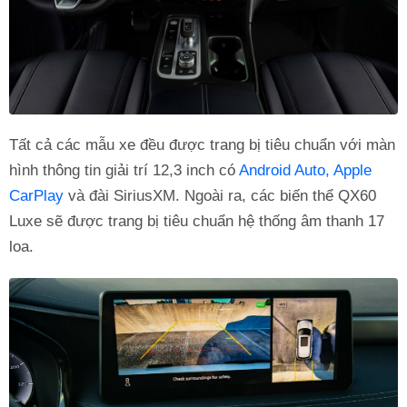
Tất cả các mẫu xe đều được trang bị tiêu chuẩn với màn
hình thông tin giải trí 12,3 inch có
Android Auto, Apple
CarPlay
và đài SiriusXM. Ngoài ra, các biến thể QX60
Luxe sẽ được trang bị tiêu chuẩn hệ thống âm thanh 17
loa.