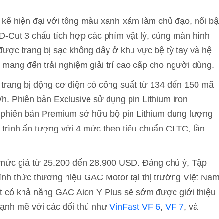
t kế hiện đại với tông màu xanh-xám làm chủ đạo, nổi bậ
-Cut 3 chấu tích hợp các phím vật lý, cùng màn hình
 được trang bị sạc không dây ở khu vực bệ tỳ tay và hệ
 mang đến trải nghiệm giải trí cao cấp cho người dùng.
trang bị động cơ điện có công suất từ 134 đến 150 mã
m/h. Phiên bản Exclusive sử dụng pin Lithium iron
 phiên bản Premium sở hữu bộ pin Lithium dung lượng
 trình ấn tượng với 4 mức theo tiêu chuẩn CLTC, lần
 mức giá từ 25.200 đến 28.900 USD. Đáng chú ý, Tập
nh thức thương hiệu GAC Motor tại thị trường Việt Na
ất có khả năng GAC Aion Y Plus sẽ sớm được giới thiệu
mạnh mẽ với các đối thủ như
VinFast VF 6
,
VF 7
, và