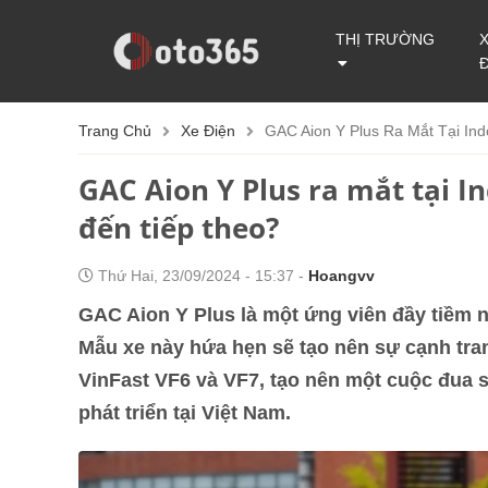
THỊ TRƯỜNG
Trang Chủ
Xe Điện
GAC Aion Y Plus Ra Mắt Tại Ind
GAC Aion Y Plus ra mắt tại I
đến tiếp theo?
Thứ Hai, 23/09/2024 - 15:37 -
Hoangvv
GAC Aion Y Plus là một ứng viên đầy tiềm n
Mẫu xe này hứa hẹn sẽ tạo nên sự cạnh tr
VinFast VF6 và VF7, tạo nên một cuộc đua 
phát triển tại Việt Nam.