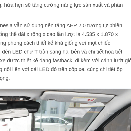
g, hứa hẹn sẽ tăng cường năng lực sản xuất và phân
donesia vẫn sử dụng nền tảng AEP 2.0 tương tự phiên
ổng thể dài x rộng x cao lần lượt là 4.535 x 1.870 x
g phong cách thiết kế khá giống với một chiếc
đèn LED chữ T tràn sang hai bên và chi tiết họa tiết
xe được thiết kế dạng fastback, đi kèm với cánh lướt gi
ối liền với dải LED đỏ trên cốp xe, cùng chi tiết ốp
rọng.