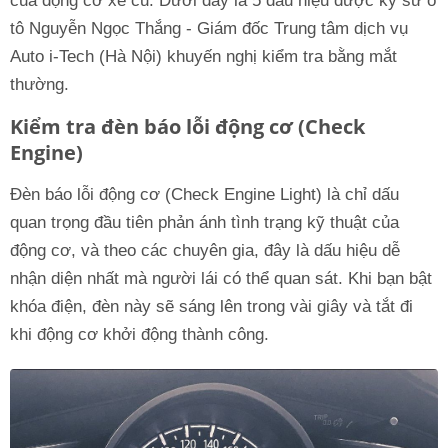
của động cơ xe cũ. Dưới đây là 5 dấu hiệu được kỹ sư ô
tô Nguyễn Ngọc Thắng - Giám đốc Trung tâm dịch vụ
Auto i-Tech (Hà Nội) khuyến nghị kiểm tra bằng mắt
thường.
Kiểm tra đèn báo lỗi động cơ (Check
Engine)
Đèn báo lỗi động cơ (Check Engine Light) là chỉ dấu
quan trọng đầu tiên phản ánh tình trạng kỹ thuật của
động cơ, và theo các chuyên gia, đây là dấu hiệu dễ
nhận diện nhất mà người lái có thể quan sát. Khi bạn bật
khóa điện, đèn này sẽ sáng lên trong vài giây và tắt đi
khi động cơ khởi động thành công.