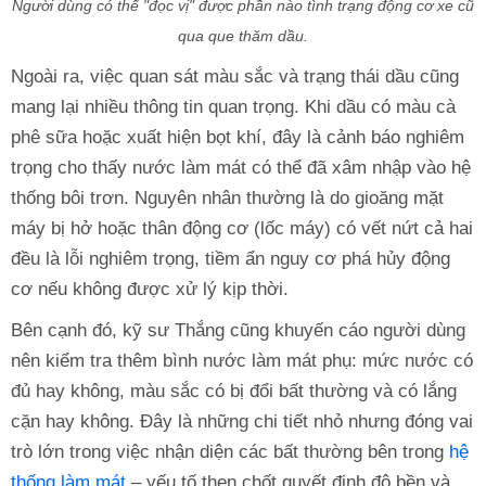
Người dùng có thể "đọc vị" được phần nào tình trạng động cơ xe cũ
qua que thăm dầu.
Ngoài ra, việc quan sát màu sắc và trạng thái dầu cũng
mang lại nhiều thông tin quan trọng. Khi dầu có màu cà
phê sữa hoặc xuất hiện bọt khí, đây là cảnh báo nghiêm
trọng cho thấy nước làm mát có thể đã xâm nhập vào hệ
thống bôi trơn. Nguyên nhân thường là do gioăng mặt
máy bị hở hoặc thân động cơ (lốc máy) có vết nứt cả hai
đều là lỗi nghiêm trọng, tiềm ẩn nguy cơ phá hủy động
cơ nếu không được xử lý kịp thời.
Bên cạnh đó, kỹ sư Thắng cũng khuyến cáo người dùng
nên kiểm tra thêm bình nước làm mát phụ: mức nước có
đủ hay không, màu sắc có bị đổi bất thường và có lắng
cặn hay không. Đây là những chi tiết nhỏ nhưng đóng vai
trò lớn trong việc nhận diện các bất thường bên trong
hệ
thống làm mát
– yếu tố then chốt quyết định độ bền và