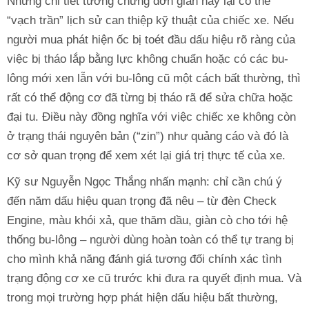
Những chi tiết tưởng chừng đơn giản này lại có thể
“vạch trần” lịch sử can thiệp kỹ thuật của chiếc xe. Nếu
người mua phát hiện ốc bị toét đầu dấu hiệu rõ ràng của
việc bị tháo lắp bằng lực không chuẩn hoặc có các bu-
lông mới xen lẫn với bu-lông cũ một cách bất thường, thì
rất có thể động cơ đã từng bị tháo rã để sửa chữa hoặc
đại tu. Điều này đồng nghĩa với việc chiếc xe không còn
ở trạng thái nguyên bản (“zin”) như quảng cáo và đó là
cơ sở quan trọng để xem xét lại giá trị thực tế của xe.
Kỹ sư Nguyễn Ngọc Thắng nhấn mạnh: chỉ cần chú ý
đến năm dấu hiệu quan trọng đã nêu – từ đèn Check
Engine, màu khói xả, que thăm dầu, giàn cò cho tới hệ
thống bu-lông – người dùng hoàn toàn có thể tự trang bị
cho mình khả năng đánh giá tương đối chính xác tình
trạng động cơ xe cũ trước khi đưa ra quyết định mua. Và
trong mọi trường hợp phát hiện dấu hiệu bất thường,