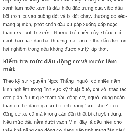
xanh lam hoặc xám là dấu hiệu đặc trưng của việc dầu
bôi trơn lọt vào buồng đốt và bị đốt cháy, thường do séc-
măng bị mòn, phớt chắn dầu xu-páp xuống cấp hoặc
thành xy-lanh bị xước. Những biểu hiện này không chỉ
cảnh báo hao dầu bất thường mà còn có thể dẫn đến tổn
hại nghiêm trọng nếu không được xử lý kịp thời.
Kiểm tra mức dầu động cơ và nước làm
mát
Theo kỹ sư Nguyễn Ngọc Thắng người có nhiều năm
kinh nghiệm trong lĩnh vực kỹ thuật ô tô, chỉ với thao tác
đơn giản là rút que thăm dầu động cơ, người dùng hoàn
toàn có thể đánh giá sơ bộ tình trạng “sức khỏe” của
động cơ xe cũ mà không cần đến thiết bị chuyên dụng.
Nếu mức dầu nằm dưới vạch Min, đây là dấu hiệu cho
thấy khả năng cao động cơ đang gặp tình trạng "ăn dầu"