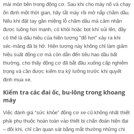
mài mòn bên trong động cơ. Sau khi cho máy nổ và chạy
ổn định một thời gian, hãy tắt máy rồi mở nắp châm dầu.
Nếu khi đặt tay gần miệng lỗ châm dầu mà cảm nhận
được luồng hơi mạnh, có khói hoặc bọt khí sủi lên, đây
có thể là dấu hiệu của hiện tượng "đổ hơi" xảy ra khi
séc-măng đã bị hở. Hiện tượng này không chỉ làm giảm
hiệu suất động cơ mà còn dẫn đến tiêu hao dầu bất
thường, cho thấy động cơ đã bắt đầu xuống cấp nghiêm
trọng và cần được kiểm tra kỹ lưỡng trước khi quyết
định mua xe.
Kiểm tra các đai ốc, bu-lông trong khoang
máy
Việc đánh giá “sức khỏe” động cơ xe cũ không nhất thiết
phải phụ thuộc hoàn toàn vào thiết bị chẩn đoán hiện đại
– đôi khi, chỉ cần quan sát bằng mắt thường những chi