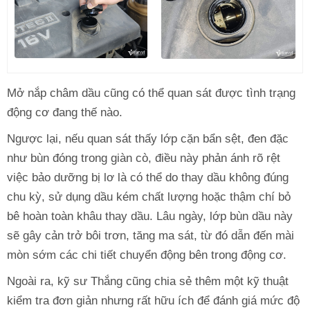
Mở nắp châm dầu cũng có thể quan sát được tình trạng
động cơ đang thế nào.
Ngược lại, nếu quan sát thấy lớp cặn bẩn sệt, đen đặc
như bùn đóng trong giàn cò, điều này phản ánh rõ rệt
việc bảo dưỡng bị lơ là có thể do thay dầu không đúng
chu kỳ, sử dụng dầu kém chất lượng hoặc thậm chí bỏ
bê hoàn toàn khâu thay dầu. Lâu ngày, lớp bùn dầu này
sẽ gây cản trở bôi trơn, tăng ma sát, từ đó dẫn đến mài
mòn sớm các chi tiết chuyển động bên trong động cơ.
Ngoài ra, kỹ sư Thắng cũng chia sẻ thêm một kỹ thuật
kiểm tra đơn giản nhưng rất hữu ích để đánh giá mức độ