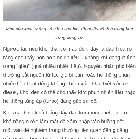
Màu của khói từ ống xả cũng cho biết rất nhiều về tình trạng bên
trong động cơ.
Ngược lại, nếu khói thải có màu đen, đây là dấu hiệu rõ
ràng cho thấy hỗn hợp nhiên liệu – không khí đang ở tình
trạng "giàu" (quá nhiều nhiên liệu). Nguyên nhân phổ biến
thường bắt nguồn từ lọc gió bị bẩn hoặc hệ thống phun
nhiên liệu hoạt động không chính xác. Đặc biệt với xe
diesel, khói đen có thể cho thấy kim phun nhiên liệu hoặc
hệ thống tăng áp (turbo) đang gặp sự cố.
Khi xuất hiện khói trắng dày đặc kèm mùi khét, rất có
khả năng nước làm mát đã xâm nhập vào buồng đốt –
một vấn đề nghiêm trọng thường liên quan đến gioăng
nắp máy bị hỏng hoặc nứt thân máy. Trong khi đó, khói