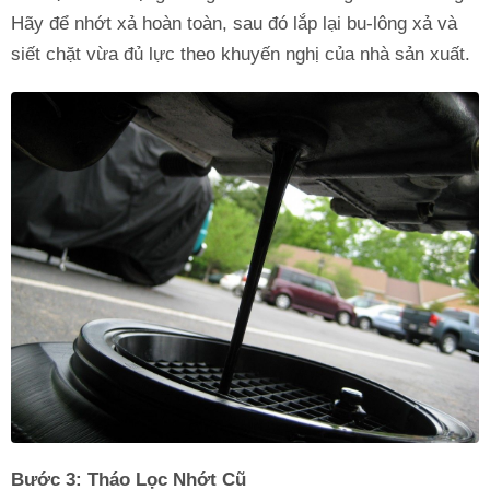
Hãy để nhớt xả hoàn toàn, sau đó lắp lại bu-lông xả và
siết chặt vừa đủ lực theo khuyến nghị của nhà sản xuất.
Bước 3: Tháo Lọc Nhớt Cũ