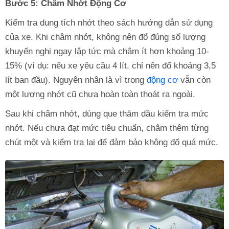
Bước 5: Châm Nhớt Động Cơ
Kiểm tra dung tích nhớt theo sách hướng dẫn sử dụng
của xe. Khi châm nhớt, không nên đổ đúng số lượng
khuyến nghị ngay lập tức mà châm ít hơn khoảng 10-
15% (ví dụ: nếu xe yêu cầu 4 lít, chỉ nên đổ khoảng 3,5
lít ban đầu). Nguyên nhân là vì trong
động cơ
vẫn còn
một lượng nhớt cũ chưa hoàn toàn thoát ra ngoài.
Sau khi châm nhớt, dùng que thăm dầu kiểm tra mức
nhớt. Nếu chưa đạt mức tiêu chuẩn, châm thêm từng
chút một và kiểm tra lại để đảm bảo không đổ quá mức.