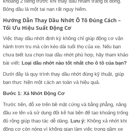
khoảng 2 tiếng trước khi thay dầu nhằm tráng bị bỏng.
Bỏng dầu là một tai nạn rất nguy hiểm.
Hướng Dẫn Thay Dầu Nhớt Ô Tô Đúng Cách –
Tối Ưu Hiệu Suất Động Cơ
Việc thay dầu nhớt định kỳ không chỉ giúp động cơ vận
hành trơn tru mà còn kéo dài tuổi thọ của xe. Nếu bạn
chưa biết lựa chọn loại dầu nhớt phù hợp, hãy tham khảo
bài viết:
Loại dầu nhớt nào tốt nhất cho ô tô của bạn?
Dưới đây là quy trình thay dầu nhớt đúng kỹ thuật, giúp
bạn thực hiện một cách an toàn và hiệu quả.
Bước 1: Xả Nhớt Động Cơ
Trước tiên, đỗ xe trên bề mặt cứng và bằng phẳng, nâng
đầu xe lên và sử dụng đội kê hai bên để tạo khoảng trống
đủ rộng giúp thao tác dễ dàng.
Lưu ý:
Không xả nhớt khi
động cơ còn nóng vì không gian làm việc trong gầm xe