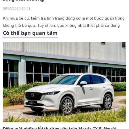
08/05/2025 10:51
Khi mua xe cũ, kiểm tra tình trạng động cơ là một bước quan trọng
không thể bỏ qua. Tuy nhiên, bạn không nhất thiết phải sử dụng
Có thể bạn quan tâm
thiết bị chuyên dụng hay nhờ đến thợ chuyên nghiệp để thực hiện
việc này.
Điểm mặt những lỗi thường gặp trên Mazda CX-5: Người