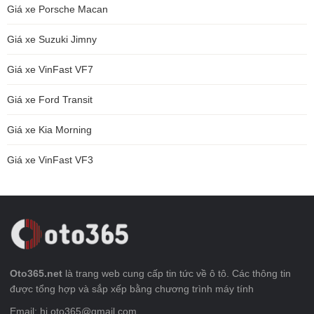
Giá xe Porsche Macan
Giá xe Suzuki Jimny
Giá xe VinFast VF7
Giá xe Ford Transit
Giá xe Kia Morning
Giá xe VinFast VF3
Oto365.net
là trang web cung cấp tin tức về ô tô. Các thông tin
được tổng hợp và sắp xếp bằng chương trình máy tính
Email: hi.oto365@gmail.com