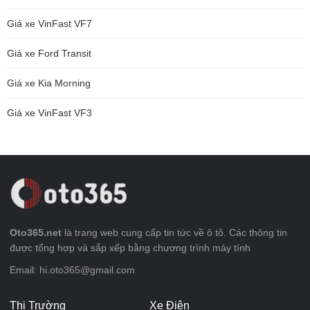
Giá xe VinFast VF7
Giá xe Ford Transit
Giá xe Kia Morning
Giá xe VinFast VF3
Oto365.net
là trang web cung cấp tin tức về ô tô. Các thông tin
được tổng hợp và sắp xếp bằng chương trình máy tính
Email: hi.oto365@gmail.com
Thị Trường
Xe Điện