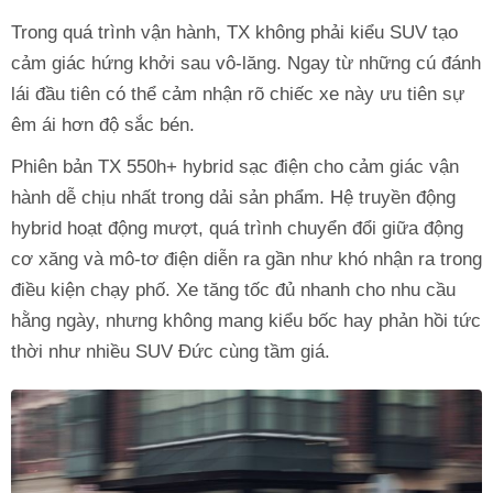
Trong quá trình vận hành, TX không phải kiểu SUV tạo
cảm giác hứng khởi sau vô-lăng. Ngay từ những cú đánh
lái đầu tiên có thể cảm nhận rõ chiếc xe này ưu tiên sự
êm ái hơn độ sắc bén.
Phiên bản TX 550h+ hybrid sạc điện cho cảm giác vận
hành dễ chịu nhất trong dải sản phẩm. Hệ truyền động
hybrid hoạt động mượt, quá trình chuyển đổi giữa động
cơ xăng và mô-tơ điện diễn ra gần như khó nhận ra trong
điều kiện chạy phố. Xe tăng tốc đủ nhanh cho nhu cầu
hằng ngày, nhưng không mang kiểu bốc hay phản hồi tức
thời như nhiều SUV Đức cùng tầm giá.