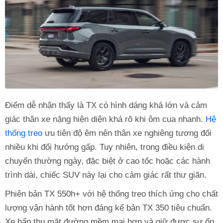
Điểm dễ nhận thấy là TX có hình dáng khá lớn và cảm
giác thân xe nặng hiện diện khá rõ khi ôm cua nhanh.
Hệ
thống treo
ưu tiên độ êm nên thân xe nghiêng tương đối
nhiều khi đổi hướng gấp. Tuy nhiên, trong điều kiện di
chuyển thường ngày, đặc biệt ở cao tốc hoặc các hành
trình dài, chiếc SUV này lại cho cảm giác rất thư giãn.
Phiên bản TX 550h+ với hệ thống treo thích ứng cho chất
lượng vận hành tốt hơn đáng kể bản TX 350 tiêu chuẩn.
Xe hấp thụ mặt đường mềm mại hơn và giữ được sự ổn