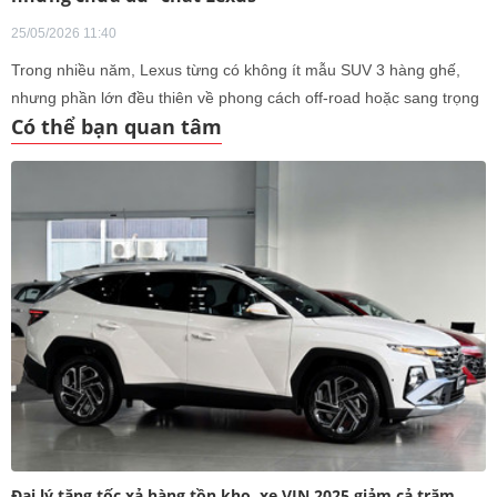
25/05/2026 11:40
Trong nhiều năm, Lexus từng có không ít mẫu SUV 3 hàng ghế,
nhưng phần lớn đều thiên về phong cách off-road hoặc sang trọng
Có thể bạn quan tâm
kiểu truyền thống hơn là phục vụ gia đình đông người. Lexus TX
xuất hiện để giải quyết đúng khoảng trống đó.
Đại lý tăng tốc xả hàng tồn kho, xe VIN 2025 giảm cả trăm