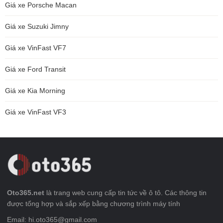
Giá xe Porsche Macan
Giá xe Suzuki Jimny
Giá xe VinFast VF7
Giá xe Ford Transit
Giá xe Kia Morning
Giá xe VinFast VF3
Oto365.net
là trang web cung cấp tin tức về ô tô. Các thông tin
được tổng hợp và sắp xếp bằng chương trình máy tính
Email: hi.oto365@gmail.com