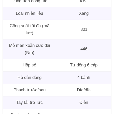
Dung tích công tác
4.6L
Loại nhiên liệu
Xăng
Công suất tối đa (mã
301
lực)
Mô men xoắn cực đại
446
(Nm)
Hộp số
Tự động 6 cấp
Hệ dẫn động
4 bánh
Phanh trước/sau
Đĩa/đĩa
Tay lái trợ lực
Điện