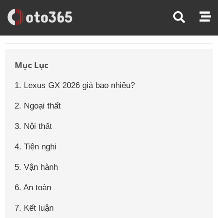
Trang Chủ
Giá Xe Ô Tô
Giá Xe Ô Tô Lexus
Giá Xe Ô Tô Lexus Gx
Mục Lục
1. Lexus GX 2026 giá bao nhiêu?
2. Ngoại thất
3. Nội thất
4. Tiện nghi
5. Vận hành
6. An toàn
7. Kết luận