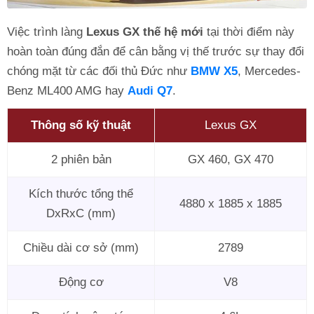
Việc trình làng
Lexus GX thế hệ mới
tại thời điểm này
hoàn toàn đúng đắn để cân bằng vị thế trước sự thay đổi
chóng mặt từ các đối thủ Đức như
BMW X5
, Mercedes-
Benz ML400 AMG hay
Audi Q7
.
Thông số kỹ thuật
Lexus GX
2 phiên bản
GX 460, GX 470
Kích thước tổng thể
4880 x 1885 x 1885
DxRxC (mm)
Chiều dài cơ sở (mm)
2789
Động cơ
V8