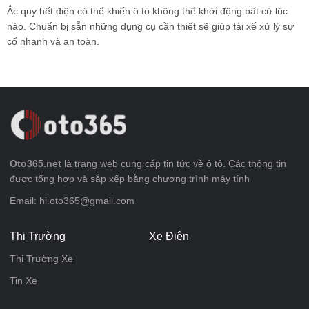
Ắc quy hết điện có thể khiến ô tô không thể khởi động bất cứ lúc
nào. Chuẩn bị sẵn những dụng cụ cần thiết sẽ giúp tài xế xử lý sự
cố nhanh và an toàn.
Oto365.net
là trang web cung cấp tin tức về ô tô. Các thông tin
được tổng hợp và sắp xếp bằng chương trình máy tính
Email: hi.oto365@gmail.com
Thị Trường
Xe Điện
Thị Trường Xe
Tin Xe