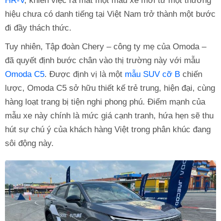
HR-V
, khiến việc ra mắt một mẫu xe mới từ một thương
hiệu chưa có danh tiếng tại Việt Nam trở thành một bước
đi đầy thách thức.
Tuy nhiên, Tập đoàn Chery – công ty mẹ của Omoda –
đã quyết định bước chân vào thị trường này với mẫu
Omoda C5
. Được định vị là một
mẫu SUV cỡ B
chiến
lược, Omoda C5 sở hữu thiết kế trẻ trung, hiện đại, cùng
hàng loạt trang bị tiện nghi phong phú. Điểm mạnh của
mẫu xe này chính là mức giá cạnh tranh, hứa hẹn sẽ thu
hút sự chú ý của khách hàng Việt trong phân khúc đang
sôi động này.