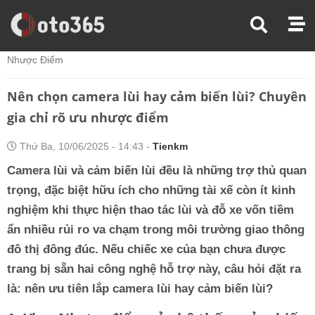
Trang Chủ
Kiến Thức Xe
Nên Chọn Camera Lùi Hay Cảm Biến Lùi? Chuyên Gia Chỉ Rõ Ưu
Nhược Điểm
Nên chọn camera lùi hay cảm biến lùi? Chuyên
gia chỉ rõ ưu nhược điểm
Thứ Ba, 10/06/2025 - 14:43 -
Tienkm
Camera lùi và cảm biến lùi đều là những trợ thủ quan
trọng, đặc biệt hữu ích cho những tài xế còn ít kinh
nghiệm khi thực hiện thao tác lùi và đỗ xe vốn tiềm
ẩn nhiều rủi ro va chạm trong môi trường giao thông
đô thị đông đúc. Nếu chiếc xe của bạn chưa được
trang bị sẵn hai công nghệ hỗ trợ này, câu hỏi đặt ra
là: nên ưu tiên lắp camera lùi hay cảm biến lùi?