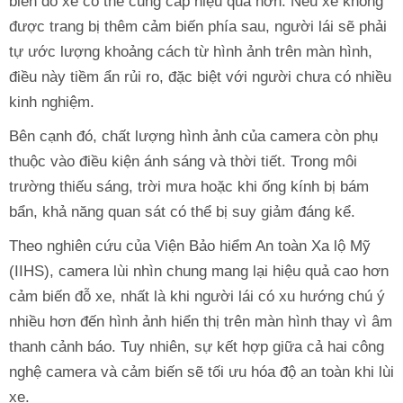
biến đỗ xe có thể cung cấp hiệu quả hơn. Nếu xe không
được trang bị thêm cảm biến phía sau, người lái sẽ phải
tự ước lượng khoảng cách từ hình ảnh trên màn hình,
điều này tiềm ẩn rủi ro, đặc biệt với người chưa có nhiều
kinh nghiệm.
Bên cạnh đó, chất lượng hình ảnh của camera còn phụ
thuộc vào điều kiện ánh sáng và thời tiết. Trong môi
trường thiếu sáng, trời mưa hoặc khi ống kính bị bám
bẩn, khả năng quan sát có thể bị suy giảm đáng kể.
Theo nghiên cứu của Viện Bảo hiểm An toàn Xa lộ Mỹ
(IIHS), camera lùi nhìn chung mang lại hiệu quả cao hơn
cảm biến đỗ xe, nhất là khi người lái có xu hướng chú ý
nhiều hơn đến hình ảnh hiển thị trên màn hình thay vì âm
thanh cảnh báo. Tuy nhiên, sự kết hợp giữa cả hai công
nghệ camera và cảm biến sẽ tối ưu hóa độ an toàn khi lùi
xe.