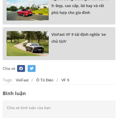
9: Đẹp, cao cấp, lái hay và rất
phù hợp cho gia đình
VinFast VF 9 tái định nghĩa 'xe
chủ tịch'
Chia sẻ
Tags:
VinFast
Ô Tô Điện
VF 9
Bình luận