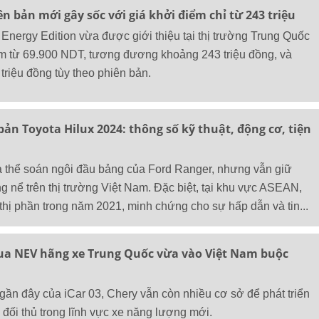
ên bản mới gây sốc với giá khởi điểm chỉ từ 243 triệu
Energy Edition vừa được giới thiệu tại thị trường Trung Quốc
ểm từ 69.900 NDT, tương đương khoảng 243 triệu đồng, và
triệu đồng tùy theo phiên bản.
bản Toyota Hilux 2024: thông số kỹ thuật, động cơ, tiện
a thể soán ngôi đầu bảng của Ford Ranger, nhưng vẫn giữ
g nể trên thị trường Việt Nam. Đặc biệt, tại khu vực ASEAN,
thị phần trong năm 2021, minh chứng cho sự hấp dẫn và tin...
ua NEV hãng xe Trung Quốc vừa vào Việt Nam buộc
gần đây của iCar 03, Chery vẫn còn nhiều cơ sở để phát triển
 đối thủ trong lĩnh vực xe năng lượng mới.