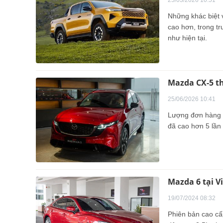
Những khác biệt v
cao hơn, trong tr
như hiện tại.
Mazda CX-5 th
25/06/2026 10:41
Lượng đơn hàng c
đã cao hơn 5 lần 
Mazda 6 tại V
19/07/2024 08:32
Phiên bản cao cấ