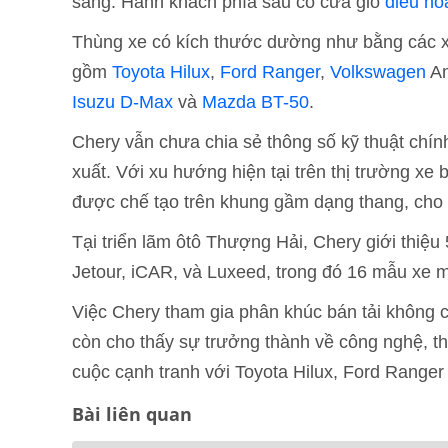
sáng. Hành khách phía sau có cửa gió
điều hò
Thùng xe có kích thước dường như bằng các xe
gồm
Toyota Hilux
,
Ford Ranger
,
Volkswagen
Am
Isuzu D-Max
và
Mazda BT-50
.
Chery vẫn chưa chia sẻ thông số kỹ thuật chí
xuất. Với xu hướng hiện tại trên thị trường xe
được chế tạo trên khung gầm dạng thang, cho p
Tại triển lãm ôtô Thượng Hải, Chery giới thiệ
Jetour, iCAR, và Luxeed, trong đó 16 mẫu xe m
Việc Chery tham gia phân khúc bán tải không 
còn cho thấy sự trưởng thành về công nghệ, th
cuộc cạnh tranh với Toyota Hilux, Ford Ranger h
Bài liên quan