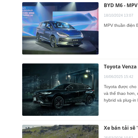
BYD M6 - MPV 
18/10/2024 13:07
MPV thuần điện B
Toyota Venza 
16/06/2025 15:42
Toyota được cho 
và thể thao hơn,
hybrid và plug-in
hướng điện hóa t
đồng thời tối ưu mức tiêu thụ nhiên 
trong phân khúc 
Xe bán tải sẽ 
25/03/2026 10:51