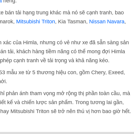
a
riêng.
 bán tải hạng trung khác mà nó sẽ cạnh tranh, bao
arok,
Mitsubishi Triton
, Kia Tasman,
Nissan Navara
,
nh xác của Himla, nhưng có vẻ như xe đã sẵn sàng sản
 bán tải, khách hàng tiềm năng có thể mong đợi Himla
hép cạnh tranh về tải trọng và khả năng kéo.
u 53 mẫu xe từ 5 thương hiệu con, gồm Chery, Exeed,
ới.
chỉ phản ánh tham vọng mở rộng thị phần toàn cầu, mà
iết kế và chiến lược sản phẩm. Trong tương lai gần,
ay Mitsubishi Triton sẽ trở nên thú vị hơn bao giờ hết.