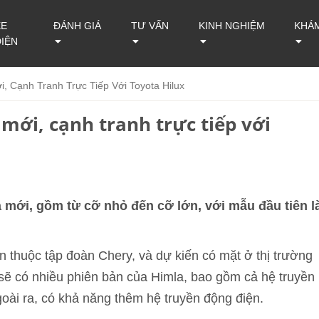
XE
ĐÁNH GIÁ
TƯ VẤN
KINH NGHIỆM
KHÁ
ĐIỆN
, Cạnh Tranh Trực Tiếp Với Toyota Hilux
 mới, cạnh tranh trực tiếp với
 mới, gồm từ cỡ nhỏ đến cỡ lớn, với mẫu đầu tiên l
n thuộc tập đoàn Chery, và dự kiến có mặt ở thị trường
sẽ có nhiều phiên bản của Himla, bao gồm cả hệ truyền
goài ra, có khả năng thêm hệ truyền động điện.