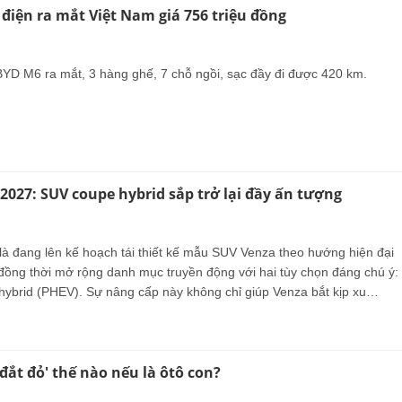
điện ra mắt Việt Nam giá 756 triệu đồng
YD M6 ra mắt, 3 hàng ghế, 7 chỗ ngồi, sạc đầy đi được 420 km.
2027: SUV coupe hybrid sắp trở lại đầy ấn tượng
là đang lên kế hoạch tái thiết kế mẫu SUV Venza theo hướng hiện đại
 đồng thời mở rộng danh mục truyền động với hai tùy chọn đáng chú ý:
 hybrid (PHEV). Sự nâng cấp này không chỉ giúp Venza bắt kịp xu
oàn cầu, mà còn hứa hẹn mang đến hiệu suất vận hành linh hoạt hơn,
liệu yếu tố ngày càng được người dùng quan tâm
SUV cỡ trung.
'đắt đỏ' thế nào nếu là ôtô con?