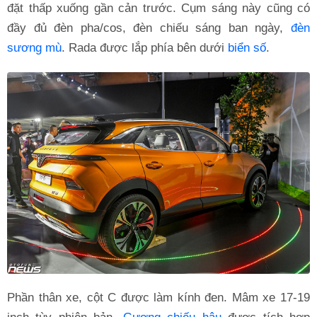
đặt thấp xuống gần cản trước. Cụm sáng này cũng có
đầy đủ đèn pha/cos, đèn chiếu sáng ban ngày,
đèn
sương mù
. Rada được lắp phía bên dưới
biển số
.
Phần thân xe, cột C được làm kính đen. Mâm xe 17-19