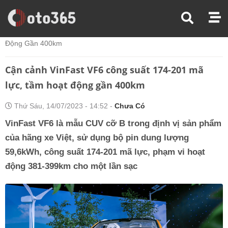
Trang Chủ
Tin Xe
Cận Cảnh VinFast VF6 Công Suất 174-201 Mã Lực, Tầm Hoạt
Động Gần 400km
Cận cảnh VinFast VF6 công suất 174-201 mã
lực, tầm hoạt động gần 400km
Thứ Sáu, 14/07/2023 - 14:52 -
Chưa Có
VinFast VF6 là mẫu CUV cỡ B trong định vị sản phẩm
của hãng xe Việt, sử dụng bộ pin dung lượng
59,6kWh, công suất 174-201 mã lực, phạm vi hoạt
động 381-399km cho một lần sạc