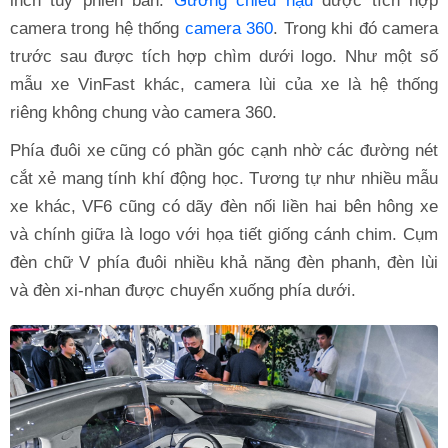
inch tùy phiên bản.
Gương chiếu hậu
được tích hợp
camera trong hệ thống
camera 360
. Trong khi đó camera
trước sau được tích hợp chìm dưới logo. Như một số
mẫu xe VinFast khác, camera lùi của xe là hệ thống
riêng không chung vào camera 360.
Phía đuôi xe cũng có phần góc cạnh nhờ các đường nét
cắt xẻ mang tính khí động học. Tương tự như nhiều mẫu
xe khác, VF6 cũng có dãy đèn nối liền hai bên hông xe
và chính giữa là logo với họa tiết giống cánh chim. Cụm
đèn chữ V phía đuôi nhiều khả năng đèn phanh, đèn lùi
và đèn xi-nhan được chuyển xuống phía dưới.