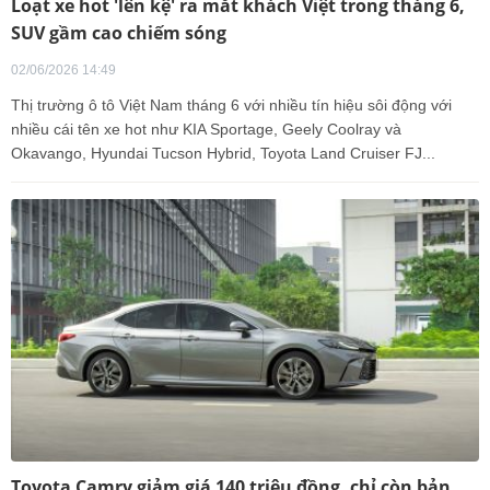
Loạt xe hot 'lên kệ' ra mắt khách Việt trong tháng 6,
SUV gầm cao chiếm sóng
02/06/2026 14:49
Thị trường ô tô Việt Nam tháng 6 với nhiều tín hiệu sôi động với
nhiều cái tên xe hot như KIA Sportage, Geely Coolray và
Okavango, Hyundai Tucson Hybrid, Toyota Land Cruiser FJ...
Toyota Camry giảm giá 140 triệu đồng, chỉ còn bản