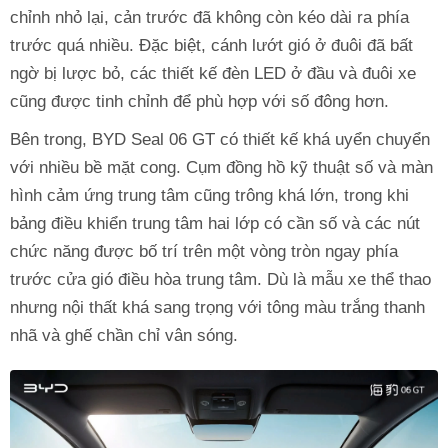
chỉnh nhỏ lại, cản trước đã không còn kéo dài ra phía
trước quá nhiều. Đặc biệt, cánh lướt gió ở đuôi đã bất
ngờ bị lược bỏ, các thiết kế đèn LED ở đầu và đuôi xe
cũng được tinh chỉnh để phù hợp với số đông hơn.
Bên trong, BYD Seal 06 GT có thiết kế khá uyển chuyển
với nhiều bề mặt cong. Cụm đồng hồ kỹ thuật số và màn
hình cảm ứng trung tâm cũng trông khá lớn, trong khi
bảng điều khiển trung tâm hai lớp có cần số và các nút
chức năng được bố trí trên một vòng tròn ngay phía
trước cửa gió điều hòa trung tâm. Dù là mẫu xe thể thao
nhưng nội thất khá sang trọng với tông màu trắng thanh
nhã và ghế chần chỉ vân sóng.