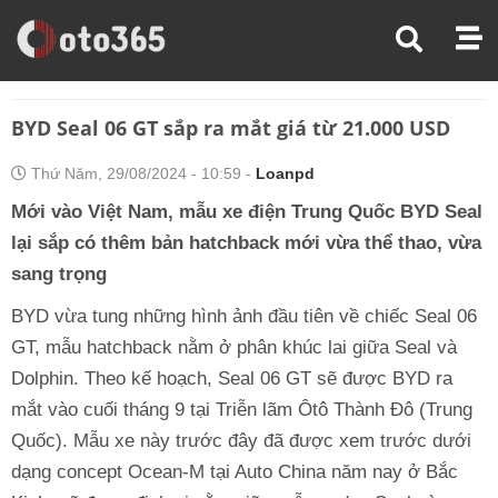
Trang Chủ
Tin Xe
BYD Seal 06 GT Sắp Ra Mắt Giá Từ 21.000 USD
BYD Seal 06 GT sắp ra mắt giá từ 21.000 USD
Thứ Năm, 29/08/2024 - 10:59 -
Loanpd
Mới vào Việt Nam, mẫu xe điện Trung Quốc BYD Seal
lại sắp có thêm bản hatchback mới vừa thể thao, vừa
sang trọng
BYD vừa tung những hình ảnh đầu tiên về chiếc Seal 06
GT, mẫu hatchback nằm ở phân khúc lai giữa Seal và
Dolphin. Theo kế hoạch, Seal 06 GT sẽ được BYD ra
mắt vào cuối tháng 9 tại Triễn lãm Ôtô Thành Đô (Trung
Quốc). Mẫu xe này trước đây đã được xem trước dưới
dạng concept Ocean-M tại Auto China năm nay ở Bắc