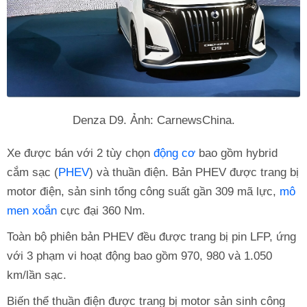
Denza D9. Ảnh: CarnewsChina.
Xe được bán với 2 tùy chọn
động cơ
bao gồm hybrid
cắm sạc (
PHEV
) và thuần điện. Bản PHEV được trang bị
motor điện, sản sinh tổng công suất gần 309 mã lực,
mô
men xoắn
cực đại 360 Nm.
Toàn bộ phiên bản PHEV đều được trang bị pin LFP, ứng
với 3 phạm vi hoạt động bao gồm 970, 980 và 1.050
km/lần sạc.
Biến thể thuần điện được trang bị motor sản sinh công