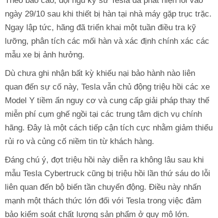
Theo báo cáo, đội ngũ kỹ sư Tesla đã phát hiện lỗi vào
ngày 29/10 sau khi thiết bị hàn tại nhà máy gặp trục trặc.
Ngay lập tức, hãng đã triển khai một tuần điều tra kỹ
lưỡng, phân tích các mối hàn và xác định chính xác các
mẫu xe bị ảnh hưởng.
Dù chưa ghi nhận bất kỳ khiếu nại bảo hành nào liên
quan đến sự cố này, Tesla vẫn chủ động triệu hồi các xe
Model Y tiềm ẩn nguy cơ và cung cấp giải pháp thay thế
miễn phí cụm ghế ngồi tại các trung tâm dịch vụ chính
hãng. Đây là một cách tiếp cận tích cực nhằm giảm thiểu
rủi ro và củng cố niềm tin từ khách hàng.
Đáng chú ý, đợt triệu hồi này diễn ra không lâu sau khi
mẫu Tesla Cybertruck cũng bị triệu hồi lần thứ sáu do lỗi
liên quan đến bộ biến tần chuyển động. Điều này nhấn
mạnh một thách thức lớn đối với Tesla trong việc đảm
bảo kiểm soát chất lượng sản phẩm ở quy mô lớn.