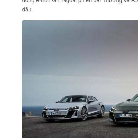
dòng e-tron GT. Ngoài phiên bản thường và R
đầu.