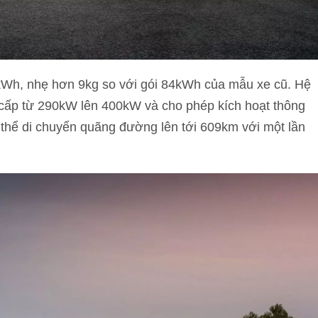
7kWh, nhẹ hơn 9kg so với gói 84kWh của mẫu xe cũ. Hệ
g cấp từ 290kW lên 400kW và cho phép kích hoạt thông
 thể di chuyển quãng đường lên tới 609km với một lần