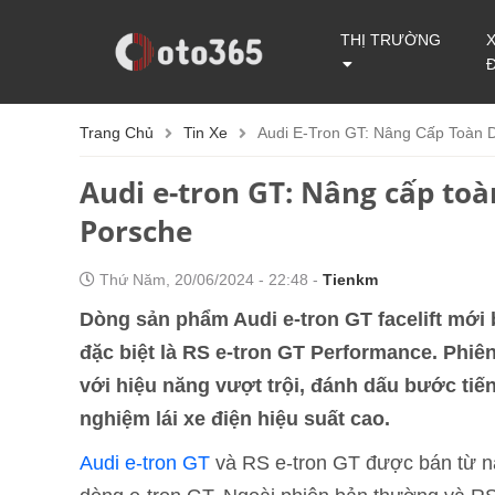
THỊ TRƯỜNG
Trang Chủ
Tin Xe
Audi E-Tron GT: Nâng Cấp Toàn 
Audi e-tron GT: Nâng cấp toà
Porsche
Thứ Năm, 20/06/2024 - 22:48 -
Tienkm
Dòng sản phẩm Audi e-tron GT facelift mới 
đặc biệt là RS e-tron GT Performance. Phiê
với hiệu năng vượt trội, đánh dấu bước tiến
nghiệm lái xe điện hiệu suất cao.
Audi e-tron GT
và RS e-tron GT được bán từ n