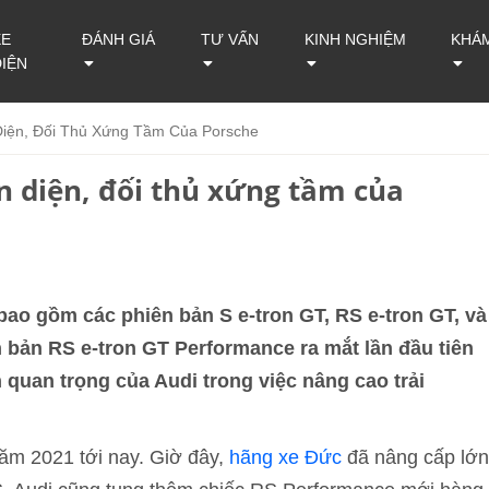
XE
ĐÁNH GIÁ
TƯ VẤN
KINH NGHIỆM
KHÁ
ĐIỆN
Diện, Đối Thủ Xứng Tầm Của Porsche
n diện, đối thủ xứng tầm của
bao gồm các phiên bản S e-tron GT, RS e-tron GT, và
n bản RS e-tron GT Performance ra mắt lần đầu tiên
 quan trọng của Audi trong việc nâng cao trải
ăm 2021 tới nay. Giờ đây,
hãng xe Đức
đã nâng cấp lớn