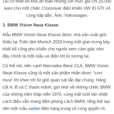
Dù có thiết kế khá an toàn nhưng với mức giá chỉ 25.000
euro cho một chiếc Crossover điện khiến VW ID GTI vô
cùng hấp dẫn. Ảnh: Volkswagen.
3. BMW Vision Neue Klasse
Mẫu BMW Vision Neue Klasse được nhà sản xuất giới
thiệu tại Triển lãm Munich 2023 trong một gian trưng bày
thiết kế công phu khiến cho người xem cảm giác như
đây chính là một mẫu xe điện tới từ tương lai.
Có thể nói, bên cạnh Mercedes-Benz CLA, BMW Vision
Neue Klasse cũng là một sản phẩm nhận được “cơn
mưa” lời khen tới từ giới quan sát lẫn đại chúng. Hàng
cột A, B và C thanh mảnh, gợi nhớ về những chiếc BMW
của những năm thập niên 1970, cùng mặt lưới tản nhiệt
cách điệu vẫn mang đậm phong cách BMW, tổng thể tạo
nên một mẫu
sedan
điện hạng trung vô cùng quyến rũ.