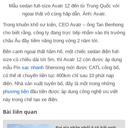
Mẫu sedan full-size Avatr 12 đến từ Trung Quốc với
ngoại thất vô cùng hấp dẫn. Ảnh: Avatr.
Trong khuôn khổ sự kiện, CEO Avatr – ông Tan Benhong
cho biết rằng, công ty đang trực tiếp nhắm vào thị trường
châu Âu đầy tiềm năng trong vòng 2 năm tới.
Bên cạnh ngoại thất hầm hố, một chiếc sedan điện full-
size có chiều dài tới 5m, thì Avatr 12 còn được áp dụng
mẫu Pin
sạc nhanh
Shenxing mới được CATL công bố,
có thể di chuyển liên tục 400km chỉ sau 10 phút nạp
điện. Nhà sản xuất tuyên bố, đây là một trong những
phương tiện
đầu tiên được áp dụng công nghệ ưu việt
này trong chế tạo xe điện.
Bài liên quan
Đại gia phân phối ô tô bất ngờ