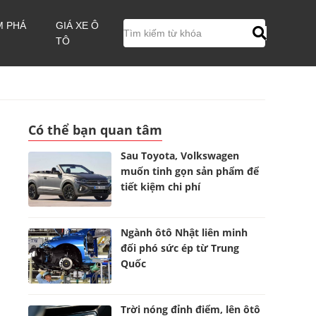
M PHÁ
GIÁ XE Ô
TÔ
Có thể bạn quan tâm
Sau Toyota, Volkswagen
muốn tinh gọn sản phẩm để
tiết kiệm chi phí
Ngành ôtô Nhật liên minh
đối phó sức ép từ Trung
Quốc
Trời nóng đỉnh điểm, lên ôtô