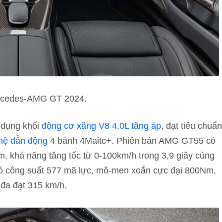
ercedes-AMG GT 2024.
 dụng khối
động cơ xăng V8 4.0L tăng áp
, đạt tiêu chuẩn
hệ dẫn động
4 bánh 4Maitc+. Phiên bản AMG GT55 có
 khả năng tăng tốc từ 0-100km/h trong 3,9 giây cùng
ó công suất 577 mã lực, mô-men xoắn cực đại 800Nm,
i đa đạt 315 km/h.