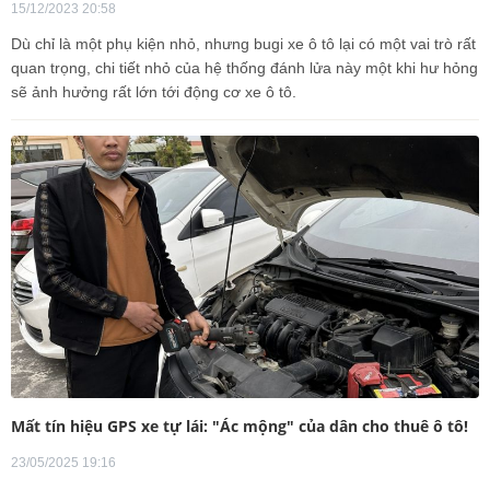
15/12/2023 20:58
Dù chỉ là một phụ kiện nhỏ, nhưng bugi xe ô tô lại có một vai trò rất
quan trọng, chi tiết nhỏ của hệ thống đánh lửa này một khi hư hỏng
sẽ ảnh hưởng rất lớn tới động cơ xe ô tô.
Mất tín hiệu GPS xe tự lái: "Ác mộng" của dân cho thuê ô tô!
23/05/2025 19:16