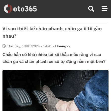
Trang Chủ
Kiến Thức Xe
Vì Sao Thiết Kế Chân Phanh, Chân Ga Ô Tô Gần Nhau?
Vì sao thiết kế chân phanh, chân ga ô tô gần
nhau?
Thứ Bảy, 13/01/2024 - 14:41 -
Hoangvv
Chắc hẳn có khá nhiều tài xế thắc mắc rằng vì sao
chân ga và chân phanh xe số tự động nằm một bên?