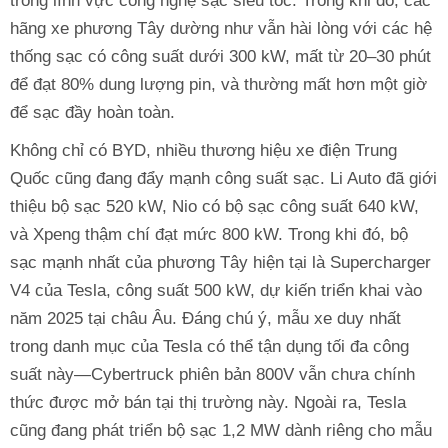
trong lĩnh vực công nghệ sạc siêu tốc. Trong khi đó, các
hãng xe phương Tây dường như vẫn hài lòng với các hệ
thống sạc có công suất dưới 300 kW, mất từ 20–30 phút
để đạt 80% dung lượng pin, và thường mất hơn một giờ
để sạc đầy hoàn toàn.
Không chỉ có BYD, nhiều thương hiệu xe điện Trung
Quốc cũng đang đẩy mạnh công suất sạc. Li Auto đã giới
thiệu bộ sạc 520 kW, Nio có bộ sạc công suất 640 kW,
và Xpeng thậm chí đạt mức 800 kW. Trong khi đó, bộ
sạc mạnh nhất của phương Tây hiện tại là Supercharger
V4 của Tesla, công suất 500 kW, dự kiến triển khai vào
năm 2025 tại châu Âu. Đáng chú ý, mẫu xe duy nhất
trong danh mục của Tesla có thể tận dụng tối đa công
suất này—Cybertruck phiên bản 800V vẫn chưa chính
thức được mở bán tại thị trường này. Ngoài ra, Tesla
cũng đang phát triển bộ sạc 1,2 MW dành riêng cho mẫu