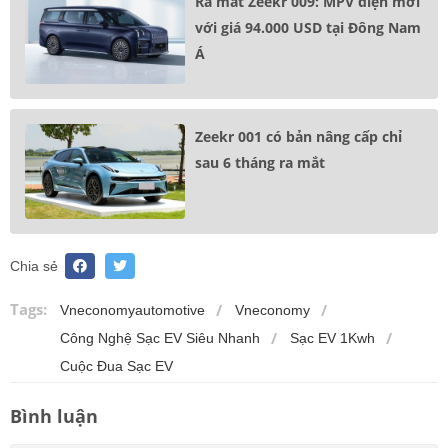
Ra mắt Zeekr 009: MPV điện mới
với giá 94.000 USD tại Đông Nam
Á
Zeekr 001 có bản nâng cấp chỉ
sau 6 tháng ra mắt
Chia sẻ
Tags:
Vneconomyautomotive
Vneconomy
Công Nghệ Sạc EV Siêu Nhanh
Sạc EV 1Kwh
Cuộc Đua Sạc EV
Bình luận