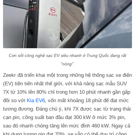
Cơn sốt công nghệ sạc EV siêu nhanh ở Trung Quốc đang rất
"nóng".
Zeekr đã triển khai một trong những hệ thống sạc xe điện
(EV) tiên tiến nhất thế giới, với khả năng sạc mẫu SUV
7X từ 10% lên 80% chỉ trong hơn 10 phút nhanh gần gấp
đôi so với
Kia EV6
, vốn mất khoảng 18 phút để đạt mức
tương đương. Đáng chú ý, khi 7X được sạc từ trạng thái
cạn pin, công suất ban đầu đạt 300 kW ở mức 3% pin,
sau đó nhanh chóng tăng lên mức đỉnh 460 kW. Ngay cả
khi dung lượng pin đạt 70%, xe vẫn có thể duy trì công