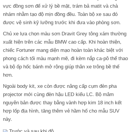
vực đồng sơn để xử lý bề mặt, trám bả matit và chà
nhám nhằm tạo độ mịn đồng đều. Toàn bộ xe sau đó
được vệ sinh kỹ lưỡng trước khi đưa vào phòng sơn.
Chủ xe lựa chọn màu sơn Dravit Grey tông xám thường
xuất hiện trên các mẫu BMW cao cấp. Khi hoàn thiện,
chiếc Fortuner mang diện mạo hoàn toàn khác biệt với
phong cách tối màu mạnh mẽ, đi kèm nắp ca-pô thể thao
và bộ ốp hốc bánh mở rộng giúp thân xe trông bề thế
hơn.
Ngoài body kit, xe còn được nâng cấp cụm đèn pha
projector mới cùng đèn hậu LED kiểu LC. Bộ mâm
nguyên bản được thay bằng vành hợp kim 18 inch kết
hợp lốp địa hình, tăng thêm vẻ hầm hố cho mẫu SUV
này.
Trước và sau khi độ.