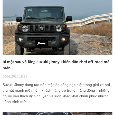
Bí mật sau vô-lăng Suzuki Jimny khiến dân chơi off-road mê
mẩn
06/03/2025 18:31
Suzuki Jimny đang tạo nên một làn sóng đặc biệt trong giới xe hơi,
thu hút mạnh mẽ nhóm khách hàng trẻ trung, năng động – những
người yêu thích dịch chuyển và luôn khao khát chinh phục những
hành trình mới.