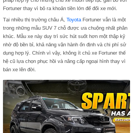
pháp hợp lý cho những chủ xe muốn tiếp tục gắn bó với
Fortuner thay vì bỏ ra khoản tiền lớn để đổi xe mới.
Tại nhiều thị trường châu Á,
Toyota
Fortuner vẫn là một
trong những mẫu SUV 7 chỗ được ưa chuộng nhất phân
khúc. Mẫu xe này duy trì sức hút suốt hơn một thập kỷ
nhờ độ bền bỉ, khả năng vận hành ổn định và chi phí sử
dụng hợp lý. Chính vì vậy, không ít chủ xe Fortuner thế
hệ cũ lựa chọn phục hồi và nâng cấp ngoại hình thay vì
bán xe lên đời.