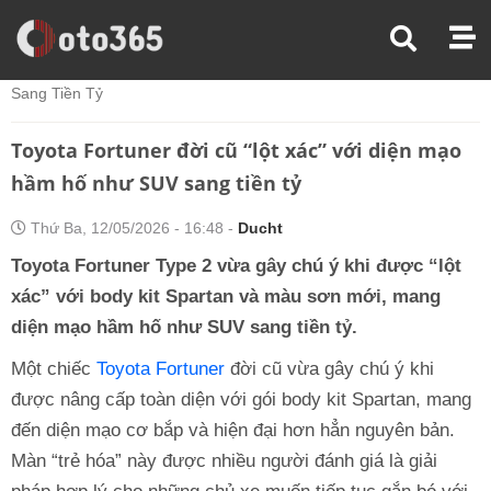
Trang Chủ
Thế Giới Xe
Toyota Fortuner Đời Cũ “lột Xác” Với Diện Mạo Hầm Hố Như SUV
Sang Tiền Tỷ
Toyota Fortuner đời cũ “lột xác” với diện mạo
hầm hố như SUV sang tiền tỷ
Thứ Ba, 12/05/2026 - 16:48 -
Ducht
Toyota Fortuner Type 2 vừa gây chú ý khi được “lột
xác” với body kit Spartan và màu sơn mới, mang
diện mạo hầm hố như SUV sang tiền tỷ.
Một chiếc
Toyota Fortuner
đời cũ vừa gây chú ý khi
được nâng cấp toàn diện với gói body kit Spartan, mang
đến diện mạo cơ bắp và hiện đại hơn hẳn nguyên bản.
Màn “trẻ hóa” này được nhiều người đánh giá là giải