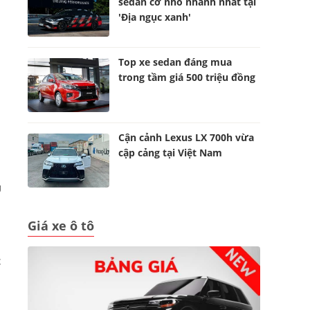
sedan cỡ nhỏ nhanh nhất tại
'Địa ngục xanh'
Top xe sedan đáng mua
trong tầm giá 500 triệu đồng
Cận cảnh Lexus LX 700h vừa
cập cảng tại Việt Nam
g
Giá xe ô tô
t