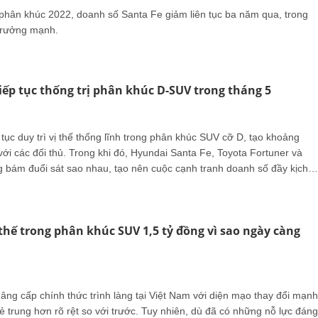
u phân khúc 2022, doanh số Santa Fe giảm liên tục ba năm qua, trong
 trưởng mạnh.
tiếp tục thống trị phân khúc D-SUV trong tháng 5
 tục duy trì vị thế thống lĩnh trong phân khúc SUV cỡ D, tạo khoảng
ới các đối thủ. Trong khi đó, Hyundai Santa Fe, Toyota Fortuner và
bám đuổi sát sao nhau, tạo nên cuộc cạnh tranh doanh số đầy kịch
thế trong phân khúc SUV 1,5 tỷ đồng vì sao ngày càng
âng cấp chính thức trình làng tại Việt Nam với diện mạo thay đổi mạnh
rẻ trung hơn rõ rệt so với trước. Tuy nhiên, dù đã có những nỗ lực đáng