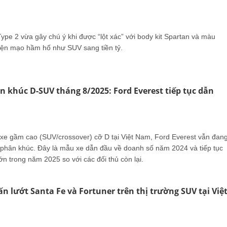
ype 2 vừa gây chú ý khi được “lột xác” với body kit Spartan và màu
ện mạo hầm hố như SUV sang tiền tỷ.
 khúc D-SUV tháng 8/2025: Ford Everest tiếp tục dẫn
xe gầm cao (SUV/crossover) cỡ D tại Việt Nam, Ford Everest vẫn đan
ầu phân khúc. Đây là mẫu xe dẫn đầu về doanh số năm 2024 và tiếp tục
lớn trong năm 2025 so với các đối thủ còn lại.
ấn lướt Santa Fe và Fortuner trên thị trường SUV tại Việ