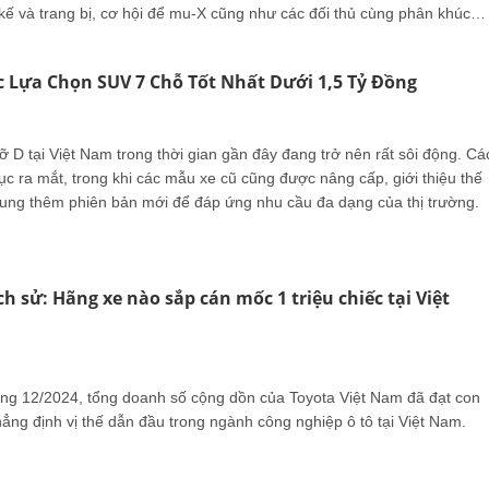
 kế và trang bị, cơ hội để mu-X cũng như các đối thủ cùng phân khúc
 đột phá trên thị trường vẫn khá hạn chế, khi Ford Everest tiếp tục
 đảo về cả doanh số lẫn độ nhận diện thương hiệu.
 Lựa Chọn SUV 7 Chỗ Tốt Nhất Dưới 1,5 Tỷ Đồng
 D tại Việt Nam trong thời gian gần đây đang trở nên rất sôi động. Cá
ục ra mắt, trong khi các mẫu xe cũ cũng được nâng cấp, giới thiệu thế
ung thêm phiên bản mới để đáp ứng nhu cầu đa dạng của thị trường.
h sử: Hãng xe nào sắp cán mốc 1 triệu chiếc tại Việt
áng 12/2024, tổng doanh số cộng dồn của Toyota Việt Nam đã đạt con
ẳng định vị thế dẫn đầu trong ngành công nghiệp ô tô tại Việt Nam.