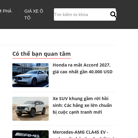
M PHÁ
GIÁ XE Ô
TÔ
Có thể bạn quan tâm
Honda ra mắt Accord 2027,
giá cao nhất gần 40.000 USD
Xe SUV khung gầm rời hồi
sinh: Các hãng xe lớn chuẩn
bị cuộc cạnh tranh mới
Mercedes-AMG CLA45 EV -