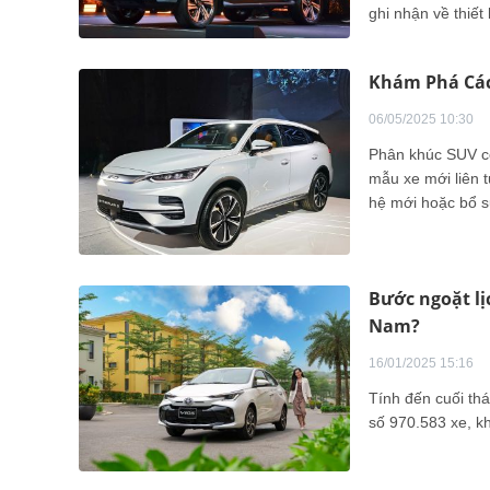
ghi nhận về thiết
SUV cỡ D tạo được
duy trì vị thế áp
Khám Phá Các
06/05/2025 10:30
Phân khúc SUV cỡ
mẫu xe mới liên t
hệ mới hoặc bổ s
Bước ngoặt lịc
Nam?
16/01/2025 15:16
Tính đến cuối th
số 970.583 xe, kh