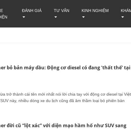
XE
ĐÁNH GIÁ
TƯ VẤN
KINH NGHIỆM
KHÁ
ĐIỆN
er bỏ bản máy dầu: Động cơ diesel có đang 'thất thế' tại
a trở thành cái tên mới nhất nói lời chia tay với động cơ diesel tại Việt
UV này, nhiều dòng xe du lịch cũng đã âm thầm loại bỏ phiên bản
er đời cũ “lột xác” với diện mạo hầm hố như SUV sang