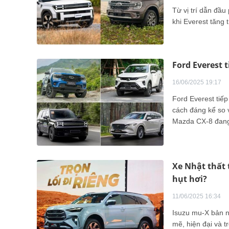
Từ vị trí dẫn đầ
khi Everest tăng
Ford Everest 
16/06/2025 19:17
Ford Everest tiếp
cách đáng kể so v
Mazda CX-8 đang 
tính.
Xe Nhật thất 
hụt hơi?
11/06/2025 16:34
Isuzu mu-X bản n
mẽ, hiện đại và t