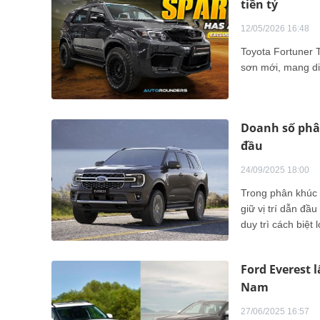
tiền tỷ
12/05/2026 16:48
Toyota Fortuner T
sơn mới, mang di
Doanh số phân
đầu
24/09/2025 18:00
Trong phân khúc 
giữ vị trí dẫn đ
duy trì cách biệt 
Ford Everest l
Nam
27/06/2025 16:57