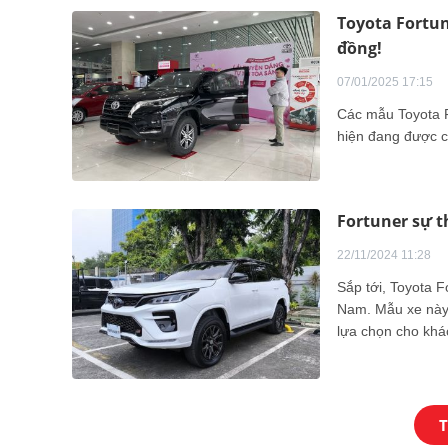
Toyota Fortun
đồng!
07/01/2025 17:15
Các mẫu Toyota F
hiện đang được cá
Fortuner sự t
22/11/2024 11:28
Sắp tới, Toyota F
Nam. Mẫu xe này
lựa chọn cho khá
T