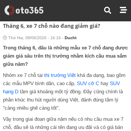
Trang Chủ
Tin Xe
Tháng 6, Xe 7 Chỗ Nào Đang Giảm Giá?
Tháng 6, xe 7 chỗ nào đang giảm giá?
Thứ Hai, 08/06/2026 - 16:16 -
Ducht
Trong tháng 6, đâu là những mẫu xe 7 chỗ đang được
giảm giá sâu trên thị trường nhằm kích cầu mua sắm
giữa năm?
Nhóm xe 7 chỗ tại
thị trường Việt
khá đa dạng, bao gồm
các mẫu MPV bình dân, cao cấp,
SUV cỡ C
hay
SUV
hạng D
tầm giá khoảng một tỷ đồng. Đây cũng chính là
phân khúc thu hút người dùng Việt, đánh đúng tâm lý
"càng nhiều ghế càng tốt".
Vậy trong giai đoạn giữa năm nếu có nhu cầu mua xe 7
chỗ, đâu sẽ là những cái tên đang ưu đãi và có giá bán