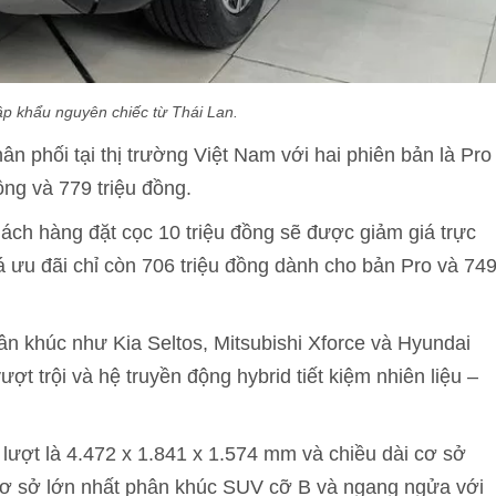
ập khẩu nguyên chiếc từ Thái Lan.
hân phối tại thị trường Việt Nam với hai phiên bản là Pro
ồng và 779 triệu đồng.
hách hàng đặt cọc 10 triệu đồng sẽ được giảm giá trực
giá ưu đãi chỉ còn 706 triệu đồng dành cho bản Pro và 74
ân khúc như Kia Seltos, Mitsubishi Xforce và Hyundai
ượt trội và hệ truyền động hybrid tiết kiệm nhiên liệu –
n lượt là 4.472 x 1.841 x 1.574 mm và chiều dài cơ sở
cơ sở lớn nhất phân khúc SUV cỡ B và ngang ngửa với