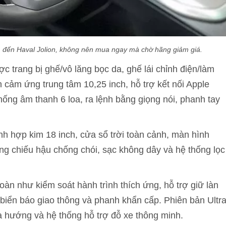
m đến Haval Jolion, không nên mua ngay mà chờ hãng giảm giá.
ợc trang bị ghế/vô lăng bọc da, ghế lái chỉnh điện/làm
 cảm ứng trung tâm 10,25 inch, hỗ trợ kết nối Apple
hống âm thanh 6 loa, ra lệnh bằng giọng nói, phanh tay
nh hợp kim 18 inch, cửa sổ trời toàn cảnh, màn hình
ơng chiếu hậu chống chói, sạc không dây và hệ thống lọc
toàn như kiểm soát hành trình thích ứng, hỗ trợ giữ làn
biển báo giao thông và phanh khẩn cấp. Phiên bản Ultr
 hướng và hệ thống hỗ trợ đỗ xe thông minh.