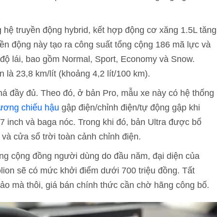
 hệ truyền động hybrid, kết hợp động cơ xăng 1.5L tăng
yền động này tạo ra công suất tổng cộng 186 mã lực và
độ lái, bao gồm Normal, Sport, Economy và Snow.
 là 23,8 km/lít (khoảng 4,2 lít/100 km).
 khá đầy đủ. Theo đó, ở bản Pro, mẫu xe này có hệ thống
ương chiếu hậu
gập điện/chỉnh điện/tự động gập khi
 inch và baga nóc. Trong khi đó, bản Ultra được bổ
và cửa sổ trời toàn cảnh chỉnh điện.
rong cộng đồng người dùng do đầu năm, đại diện của
olion sẽ có mức khởi điểm dưới 700 triệu đồng. Tất
hảo mà thôi, giá bán chính thức cần chờ hãng công bố.