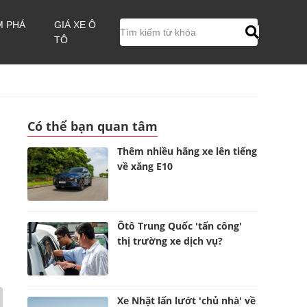
M PHÁ
GIÁ XE Ô
TÔ
Có thể bạn quan tâm
Thêm nhiều hãng xe lên tiếng
về xăng E10
Ôtô Trung Quốc 'tấn công'
thị trường xe dịch vụ?
Xe Nhật lấn lướt 'chủ nhà' về