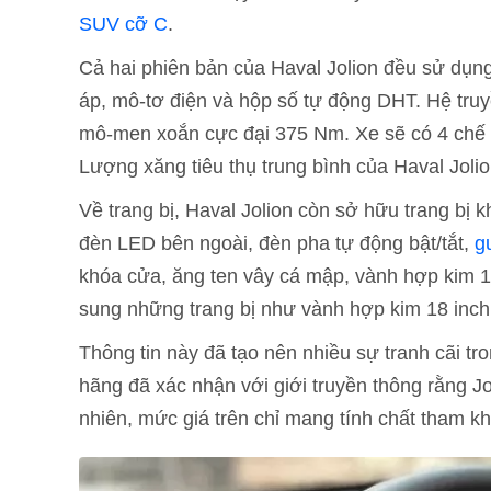
SUV cỡ C
.
Cả hai phiên bản của Haval Jolion đều sử dụng
áp, mô-tơ điện và hộp số tự động DHT. Hệ tru
mô-men xoắn cực đại 375 Nm. Xe sẽ có 4 chế 
Lượng xăng tiêu thụ trung bình của Haval Jolion
Về trang bị, Haval Jolion còn sở hữu trang bị
đèn LED bên ngoài, đèn pha tự động bật/tắt,
g
khóa cửa, ăng ten vây cá mập, vành hợp kim 17
sung những trang bị như vành hợp kim 18 inch 
Thông tin này đã tạo nên nhiều sự tranh cãi t
hãng đã xác nhận với giới truyền thông rằng J
nhiên, mức giá trên chỉ mang tính chất tham k