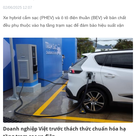
02/06/2025 12:07
Xe hybrid cắm sạc (PHEV) và ô tô điện thuần (BEV) về bản chất
đều phụ thuộc vào hạ tầng trạm sạc để đảm bảo hiệu suất vận
hành tối ưu và duy trì khả năng di chuyển ổn định trong quá trình
sử dụng.
Doanh nghiệp Việt trước thách thức chuẩn hóa hạ