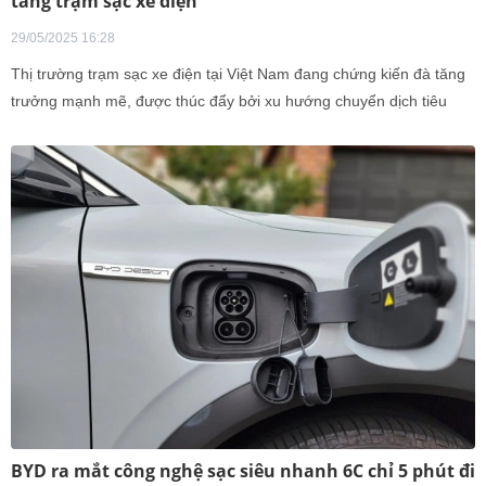
tầng trạm sạc xe điện
29/05/2025 16:28
Thị trường trạm sạc xe điện tại Việt Nam đang chứng kiến đà tăng
trưởng mạnh mẽ, được thúc đẩy bởi xu hướng chuyển dịch tiêu
dùng sang các phương tiện giao thông thân thiện với môi trường,
đặc biệt là xe điện (EV). Sự bùng nổ nhu cầu này không chỉ tạo
điều kiện thuận lợi cho phát triển hạ tầng sạc mà còn mở ra cơ h
BYD ra mắt công nghệ sạc siêu nhanh 6C chỉ 5 phút đi