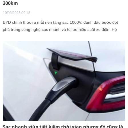
300km
10/03/2025 09:18
BYD chính thức ra mắt nền tảng sạc 1000V, đánh dấu bước đột
phá trong công nghệ sạc nhanh và tối ưu hiệu suất xe điện. Hệ
thống mới này giúp giảm đáng kể thời gian sạc, cho phép phương
tiện nạp đủ năng lượng để di chuyển quãng đường 300 km chỉ
trong 5 phút, mang đến trải nghiệm sạc nhanh vượt trội cho người
dùng.
Sạc nhanh giúp tiết kiệm thời gian nhưng đó cũng là