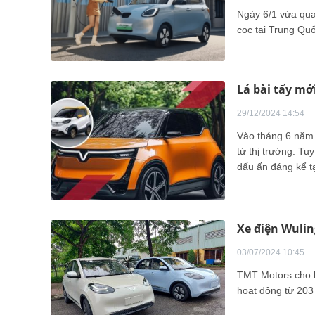
Ngày 6/1 vừa qua
cọc tại Trung Qu
Lá bài tẩy mớ
29/12/2024 14:54
Vào tháng 6 năm 2
từ thị trường. Tu
dấu ấn đáng kể tạ
thế dẫn đầu tron
hiện phải đối mặt
Xe điện Wulin
03/07/2024 10:45
TMT Motors cho bi
hoạt động từ 203