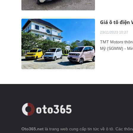
Giá ô tô điện 
23/11/2023 10:27
TMT Motors thông
Mỹ (SGMW) - Mini 
Oto365.net
là trang web cung cấp tin tức về ô tô. Các thông