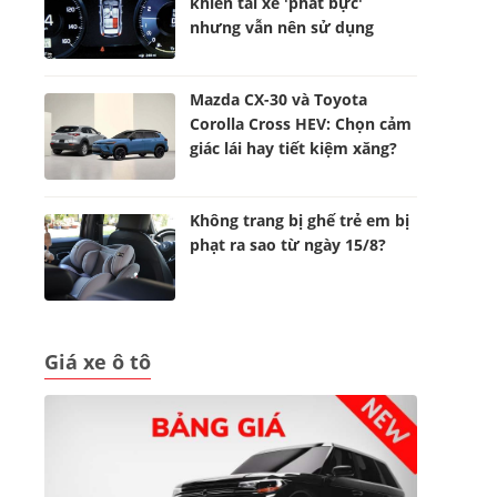
khiến tài xế 'phát bực'
nhưng vẫn nên sử dụng
Mazda CX-30 và Toyota
Corolla Cross HEV: Chọn cảm
giác lái hay tiết kiệm xăng?
Không trang bị ghế trẻ em bị
phạt ra sao từ ngày 15/8?
Giá xe ô tô