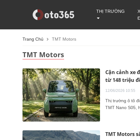
THỊ TRƯỜNG
Trang Chủ
TMT Motors
TMT Motors
Cận cảnh xe đ
từ 148 triệu 
12/06/2026 10:55
Thị trường ô tô 
TMT Nano S05, h
TMT Motors sắ