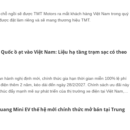
i chỗ ngồi sẽ được TMT Motors ra mắt khách hàng Việt Nam trong quý
được đặt làm riêng và sẽ mang thương hiệu TMT.
 Quốc ồ ạt vào Việt Nam: Liệu hạ tầng trạm sạc có theo
n hành nghị định mới, chính thức gia hạn thời gian miễn 100% lệ phí
ô điện thêm 2 năm, kéo dài đến ngày 28/2/2027. Chính sách ưu đãi này
húc đẩy mạnh mẽ sự phát triển của thị trường xe điện tại Việt Nam,
g tính cạnh tranh giữa các thương hiệu. Đặc biệt, sự hiện diện ngày
 mẫu xe điện Trung Quốc tại Việt Nam cho thấy làn sóng nhập khẩu
uang Mini EV thế hệ mới chính thức mở bán tại Trung
nh chóng, hứa hẹn một cuộc đua khốc liệt trong thời gian tới.