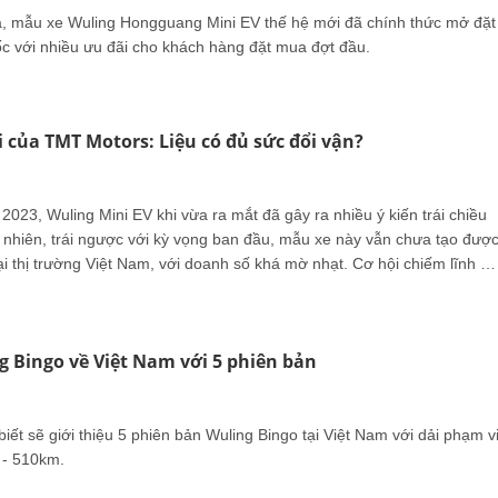
, mẫu xe Wuling Hongguang Mini EV thế hệ mới đã chính thức mở đặt
ốc với nhiều ưu đãi cho khách hàng đặt mua đợt đầu.
i của TMT Motors: Liệu có đủ sức đổi vận?
023, Wuling Mini EV khi vừa ra mắt đã gây ra nhiều ý kiến trái chiều
y nhiên, trái ngược với kỳ vọng ban đầu, mẫu xe này vẫn chưa tạo đượ
i thị trường Việt Nam, với doanh số khá mờ nhạt. Cơ hội chiếm lĩnh vị
g phân khúc xe điện mini đầy tiềm năng đã trôi qua, khiến TMT Motors
 với áp lực tìm kiếm chiến lược mới để định hình lại hướng đi.
g Bingo về Việt Nam với 5 phiên bản
ết sẽ giới thiệu 5 phiên bản Wuling Bingo tại Việt Nam với dải phạm v
 - 510km.