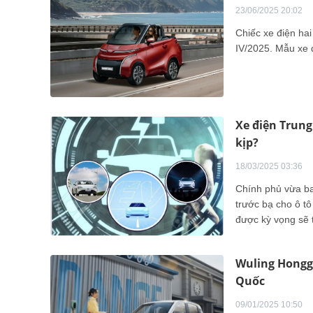
23/06/2025 20:02
Chiếc xe điện ha
IV/2025. Mẫu xe 
Xe điện Trung
kịp?
18/03/2025 03:36
Chính phủ vừa ba
trước bạ cho ô t
được kỳ vọng sẽ t
đồng thời gia tăn
càng lớn của các
Wuling Hongg
đang gia tăng nha
Quốc
09/01/2025 10:50