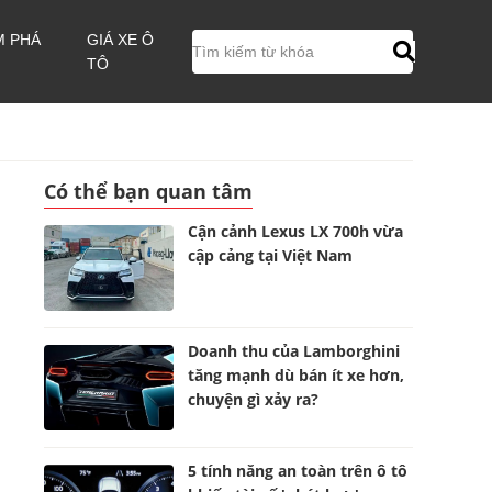
M PHÁ
GIÁ XE Ô
TÔ
Có thể bạn quan tâm
Cận cảnh Lexus LX 700h vừa
cập cảng tại Việt Nam
Doanh thu của Lamborghini
tăng mạnh dù bán ít xe hơn,
chuyện gì xảy ra?
5 tính năng an toàn trên ô tô