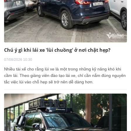
Chú ý gì khi lái xe 'lùi chuồng' ở nơi chật hẹp?
07/08/2026 10:30
Nhiều tài xế cho rằng lùi xe là một trong những kỹ năng khó khi
cầm lái. Theo giảng viên đào tạo lái xe, chỉ cần nắm đúng nguyên
tắc việc lùi vào chỗ hẹp sẽ trở nên dễ dàng hơn.