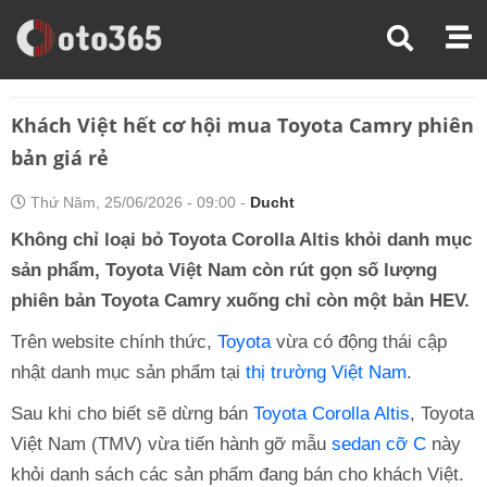
Trang Chủ
Tin Xe
Khách Việt Hết Cơ Hội Mua Toyota Camry Phiên Bản Giá Rẻ
Khách Việt hết cơ hội mua Toyota Camry phiên
bản giá rẻ
Thứ Năm, 25/06/2026 - 09:00 -
Ducht
Không chỉ loại bỏ Toyota Corolla Altis khỏi danh mục
sản phẩm, Toyota Việt Nam còn rút gọn số lượng
phiên bản Toyota Camry xuống chỉ còn một bản HEV.
Trên website chính thức,
Toyota
vừa có động thái cập
nhật danh mục sản phẩm tại
thị trường Việt Nam
.
Sau khi cho biết sẽ dừng bán
Toyota Corolla Altis
, Toyota
Việt Nam (TMV) vừa tiến hành gỡ mẫu
sedan cỡ C
này
khỏi danh sách các sản phẩm đang bán cho khách Việt.