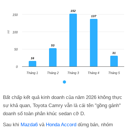
152
152
150
137
137
xe
100
53
53
50
31
31
16
16
0
Tháng 1
Tháng 2
Tháng 3
Tháng 4
Tháng 5
Bất chấp kết quả kinh doanh của năm 2026 không thực
sự khả quan, Toyota Camry vẫn là cái tên "gồng gánh"
doanh số toàn phân khúc sedan cỡ D.
Sau khi
Mazda6
và
Honda Accord
dừng bán, nhóm